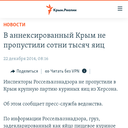
Доступность
ссылки
Вернуться
НОВОСТИ
к
НОВОСТИ
В аннексированный Крым не
основному
СПЕЦПРОЕКТЫ
содержанию
пропустили сотни тысяч яиц
ВОДА
Вернутся
ГРУЗ 200
к
22 декабря 2014, 08:16
ИСТОРИЯ
КАРТА ВОЕННЫХ ОБЪЕКТОВ КРЫМА
главной
ЕЩЕ
Поделиться
Читать без VPN
11 ЛЕТ ОККУПАЦИИ КРЫМА. 11 ИСТОРИЙ СОПРОТИВЛЕНИЯ
навигации
Вернутся
РАДІО СВОБОДА
Инспекторы Россельхознадзора не пропустили в
ИНТЕРАКТИВ
к
Крым крупную партию куриных яиц из Херсона.
КАК ОБОЙТИ БЛОКИРОВКУ
ИНФОГРАФИКА
поиску
ТЕЛЕПРОЕКТ КРЫМ.РЕАЛИИ
Об этом сообщает пресс-служба ведомства.
Українською
СОВЕТЫ ПРАВОЗАЩИТНИКОВ
Qırımtatar
По информации Россельхознадзора, груз,
ПРОПАВШИЕ БЕЗ ВЕСТИ
задекларированный как яйцо пищевое куриное