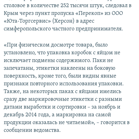
столовое в количестве 252 тысячи штук, следовал в
ПРИСОЕДИНЯЙТЕСЬ!
ПОБЕДИТЕЛЕЙ НЕ СУДЯТ?
Крым через пункт пропуска «Перекоп» из ООО
КРЫМ.НЕПОКОРЕННЫЙ
«Юта-Торгсервис» (Херсон) в адрес
ELIFBE
симферопольского частного предпринимателя.
УКРАИНСКАЯ ПРОБЛЕМА КРЫМА
«При физическом досмотре товара, было
Все сайты RFE/RL
установлено, что упаковка коробок с яйцом не
исключает подмены содержимого. Паки не
запечатаны, этикетки наклеены на боковую
поверхность, кроме того, были видны явные
признаки повторного использования упаковки.
Также, на некоторых паках с яйцами имелись
сразу две маркировочные этикетки с разными
датами выработки и сортировки – за ноябрь и
декабрь 2014 года, а маркировка на самой
продукции оказалась не читаемой», – говорится в
сообщении ведомства.