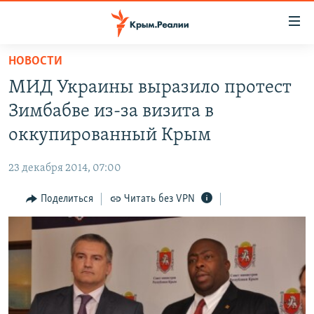
Доступность
ссылки
Вернуться
НОВОСТИ
к
НОВОСТИ
МИД Украины выразило протест
основному
СПЕЦПРОЕКТЫ
содержанию
Зимбабве из-за визита в
ВОДА
Вернутся
ГРУЗ 200
оккупированный Крым
к
ИСТОРИЯ
КАРТА ВОЕННЫХ ОБЪЕКТОВ КРЫМА
главной
23 декабря 2014, 07:00
ЕЩЕ
11 ЛЕТ ОККУПАЦИИ КРЫМА. 11 ИСТОРИЙ СОПРОТИВЛЕНИЯ
навигации
Вернутся
Поделиться
Читать без VPN
РАДІО СВОБОДА
ИНТЕРАКТИВ
к
КАК ОБОЙТИ БЛОКИРОВКУ
ИНФОГРАФИКА
поиску
ТЕЛЕПРОЕКТ КРЫМ.РЕАЛИИ
Українською
СОВЕТЫ ПРАВОЗАЩИТНИКОВ
Qırımtatar
ПРОПАВШИЕ БЕЗ ВЕСТИ