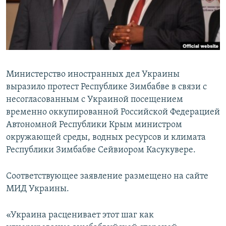
ПРИСОЕДИНЯЙТЕСЬ!
ПОБЕДИТЕЛЕЙ НЕ СУДЯТ?
КРЫМ.НЕПОКОРЕННЫЙ
ELIFBE
УКРАИНСКАЯ ПРОБЛЕМА КРЫМА
Министерство иностранных дел Украины
Все сайты RFE/RL
выразило протест Республике Зимбабве в связи с
несогласованным с Украиной посещением
временно оккупированной Российской Федерацией
Автономной Республики Крым министром
окружающей среды, водных ресурсов и климата
Республики Зимбабве Сейвиором Касукувере.
Соответствующее заявление размещено на сайте
МИД Украины.
«Украина расценивает этот шаг как