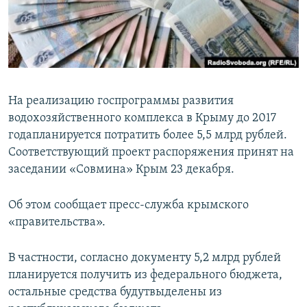
ПРИСОЕДИНЯЙТЕСЬ!
ПОБЕДИТЕЛЕЙ НЕ СУДЯТ?
КРЫМ.НЕПОКОРЕННЫЙ
ELIFBE
УКРАИНСКАЯ ПРОБЛЕМА КРЫМА
На реализацию госпрограммы развития
Все сайты RFE/RL
водохозяйственного комплекса в Крыму до 2017
годапланируется потратить более 5,5 млрд рублей.
Соответствующий проект распоряжения принят на
заседании «Совмина» Крым 23 декабря.
Об этом сообщает пресс-служба крымского
«правительства».
В частности, согласно документу 5,2 млрд рублей
планируется получить из федерального бюджета,
остальные средства будутвыделены из