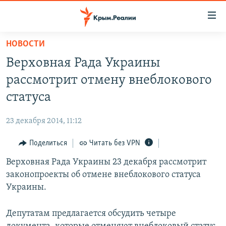
Доступность
ссылки
Вернуться
НОВОСТИ
к
НОВОСТИ
Верховная Рада Украины
основному
СПЕЦПРОЕКТЫ
содержанию
рассмотрит отмену внеблокового
ВОДА
Вернутся
ГРУЗ 200
статуса
к
ИСТОРИЯ
КАРТА ВОЕННЫХ ОБЪЕКТОВ КРЫМА
главной
23 декабря 2014, 11:12
ЕЩЕ
11 ЛЕТ ОККУПАЦИИ КРЫМА. 11 ИСТОРИЙ СОПРОТИВЛЕНИЯ
навигации
Вернутся
Поделиться
Читать без VPN
РАДІО СВОБОДА
ИНТЕРАКТИВ
к
Верховная Рада Украины 23 декабря рассмотрит
КАК ОБОЙТИ БЛОКИРОВКУ
ИНФОГРАФИКА
поиску
законопроекты об отмене внеблокового статуса
ТЕЛЕПРОЕКТ КРЫМ.РЕАЛИИ
Украины.
Українською
СОВЕТЫ ПРАВОЗАЩИТНИКОВ
Qırımtatar
Депутатам предлагается обсудить четыре
ПРОПАВШИЕ БЕЗ ВЕСТИ