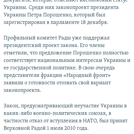
документа, которые отменяют внеблоковый статус
ПРИСОЕДИНЯЙТЕСЬ!
ПОБЕДИТЕЛЕЙ НЕ СУДЯТ?
Украины. Среди них законопроект президента
Украины Петра Порошенко, который был
КРЫМ.НЕПОКОРЕННЫЙ
зарегистрирован в парламенте 18 декабря.
ELIFBE
Профильный комитет Рады уже поддержал
УКРАИНСКАЯ ПРОБЛЕМА КРЫМА
президентский проект закона. Его члены
Все сайты RFE/RL
отметили, что предложение Порошенко полностью
соответствует национальным интересам Украины и
ее государственной политике. В свою очередь
представители фракции «Народный фронт»
заявили о готовности отозвать свой вариант
законопроекта.
Закон, предусматривающий неучастие Украины в
каких-либо военно-политических союзах, в
частности отказ от вступления в НАТО, был принят
Верховной Радой 1 июля 2010 года.