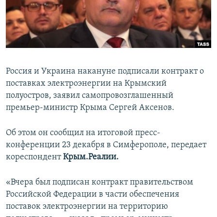
ПРИСОЕДИНЯЙТЕСЬ!
ПОБЕДИТЕЛЕЙ НЕ СУДЯТ?
КРЫМ.НЕПОКОРЕННЫЙ
ELIFBE
УКРАИНСКАЯ ПРОБЛЕМА КРЫМА
Россия и Украина накануне подписали контракт о
Все сайты RFE/RL
поставках электроэнергии на Крымский
полуостров, заявил самопровозглашенный
премьер-министр Крыма Сергей Аксенов.
Об этом он сообщил на итоговой пресс-
конференции 23 декабря в Симферополе, передает
кореспондент
Крым.Реалии.
«Вчера был подписан контракт правительством
Российской Федерации в части обеспечения
поставок электроэнергии на территорию