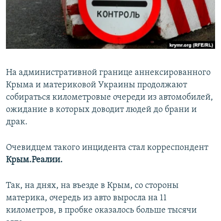
ПРИСОЕДИНЯЙТЕСЬ!
ПОБЕДИТЕЛЕЙ НЕ СУДЯТ?
КРЫМ.НЕПОКОРЕННЫЙ
ELIFBE
УКРАИНСКАЯ ПРОБЛЕМА КРЫМА
На административной границе аннексированного
Все сайты RFE/RL
Крыма и материковой Украины продолжают
собираться километровые очереди из автомобилей,
ожидание в которых доводит людей до брани и
драк.
Очевидцем такого инцидента стал корреспондент
Крым.Реалии.
Так, на днях, на въезде в Крым, со стороны
материка, очередь из авто выросла на 11
километров, в пробке оказалось больше тысячи