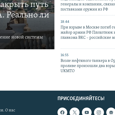
закрыть путь
генералы и компании, связа
поставками оружия из РФ
. Реально ли
18:44
При взрыве в Москве погиб г
майор армии РФ Плохотнюк и
ление новой системы
главкома ВКС – российские 
16:55
Возле нефтяного танкера в 
проливе произошли два взры
UKMTO
ПРИСОЕДИНЯЙТЕСЬ!
и. О нас