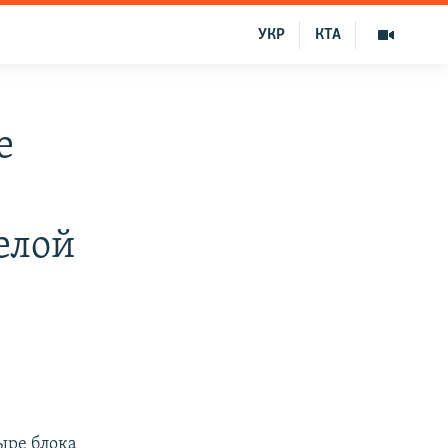
УКР
КТА
е
елой
ыре блока