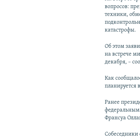
ПОБЕДИТЕЛЕЙ НЕ СУДЯТ?
вопросов: пр
КРЫМ.НЕПОКОРЕННЫЙ
техники, обм
подконтрольн
ELIFBE
катастрофы.
УКРАИНСКАЯ ПРОБЛЕМА КРЫМА
Об этом заяв
на встрече м
декабря, – с
Как сообщало
планируется в
Ранее прези
федеральным
Франсуа Олла
Собеседники 