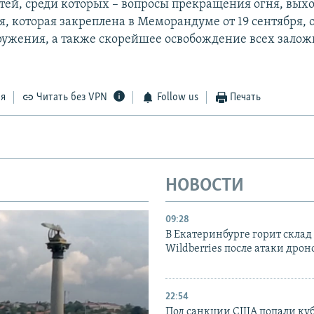
тей, среди которых – вопросы прекращения огня, вых
, которая закреплена в Меморандуме от 19 сентября, о
ружения, а также скорейшее освобождение всех залож
ся
Читать без VPN
Follow us
Печать
НОВОСТИ
09:28
В Екатеринбурге горит склад
Wildberries после атаки дрон
22:54
Под санкции США попали ку