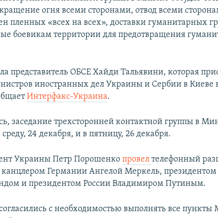
екращение огня всеми сторонами, отвод всеми сторон
ен пленных «всех на всех», доставки гуманитарных гр
ые боевикам территории для предотвращения гуман
ила представитель ОБСЕ Хайди Тальявини, которая при
инистров иностранных дел Украины и Сербии в Киеве в
ообщает
Интерфакс-Украина
.
сь, заседание трехсторонней контактной группы в Ми
 среду, 24 декабря, и в пятницу, 26 декабря.
дент Украины Петр Порошенко
провел
телефонный разг
 канцлером Германии Ангелой Меркель, президентом
ндом и президентом России Владимиром Путиным.
согласились с необходимостью выполнять все пункты