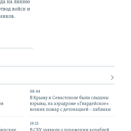
ода на линию
твод войск и
ников.
08:44
В Крыму и Севастополе были слышны
ов
взрывы, на аэродроме «Гвардейское»
возник пожар с детонацией – паблики
19:15
бинские
В СБУ заявили о поражении кораблей