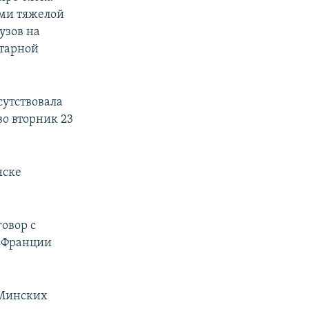
ами тяжелой
узов на
итарной
сутствовала
о вторник 23
нске
овор с
 Франции
 Минских