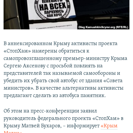
ПРИСОЕДИНЯЙТЕСЬ!
ПОБЕДИТЕЛЕЙ НЕ СУДЯТ?
КРЫМ.НЕПОКОРЕННЫЙ
ELIFBE
УКРАИНСКАЯ ПРОБЛЕМА КРЫМА
В аннексированном Крыму активисты проекта
Все сайты RFE/RL
«СтопХам» намерены обратиться к
самопровозглашенному премьер-министру Крыма
Сергею Аксенову с просьбой повлиять на
представителей так называемой самообороны и
убедить их убрать свой автобус от здания «Совета
министров». В качестве альтернативы активисты
предлагают сделать из автобуса памятник.
Об этом на пресс-конференции заявил
руководитель федерального проекта «СтопХам» в
Крыму Матвей Бухаров, – информирует
«Крым