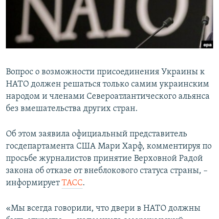
ПРИСОЕДИНЯЙТЕСЬ!
ПОБЕДИТЕЛЕЙ НЕ СУДЯТ?
КРЫМ.НЕПОКОРЕННЫЙ
ELIFBE
УКРАИНСКАЯ ПРОБЛЕМА КРЫМА
Вопрос о возможности присоединения Украины к
Все сайты RFE/RL
НАТО должен решаться только самим украинским
народом и членами Североатлантического альянса
без вмешательства других стран.
Об этом заявила официальный представитель
госдепартамента США Мари Харф, комментируя по
просьбе журналистов принятие Верховной Радой
закона об отказе от внеблокового статуса страны, –
информирует
ТАСС
.
«Мы всегда говорили, что двери в НАТО должны