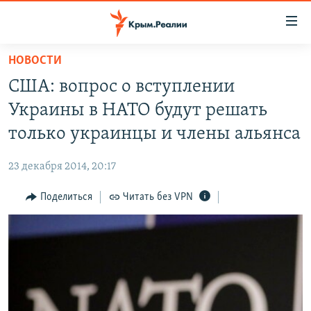
Доступность
ссылки
Вернуться
НОВОСТИ
к
НОВОСТИ
США: вопрос о вступлении
основному
СПЕЦПРОЕКТЫ
содержанию
Украины в НАТО будут решать
ВОДА
Вернутся
ГРУЗ 200
только украинцы и члены альянса
к
ИСТОРИЯ
КАРТА ВОЕННЫХ ОБЪЕКТОВ КРЫМА
главной
23 декабря 2014, 20:17
ЕЩЕ
11 ЛЕТ ОККУПАЦИИ КРЫМА. 11 ИСТОРИЙ СОПРОТИВЛЕНИЯ
навигации
Вернутся
Поделиться
Читать без VPN
РАДІО СВОБОДА
ИНТЕРАКТИВ
к
КАК ОБОЙТИ БЛОКИРОВКУ
ИНФОГРАФИКА
поиску
ТЕЛЕПРОЕКТ КРЫМ.РЕАЛИИ
Українською
СОВЕТЫ ПРАВОЗАЩИТНИКОВ
Qırımtatar
ПРОПАВШИЕ БЕЗ ВЕСТИ