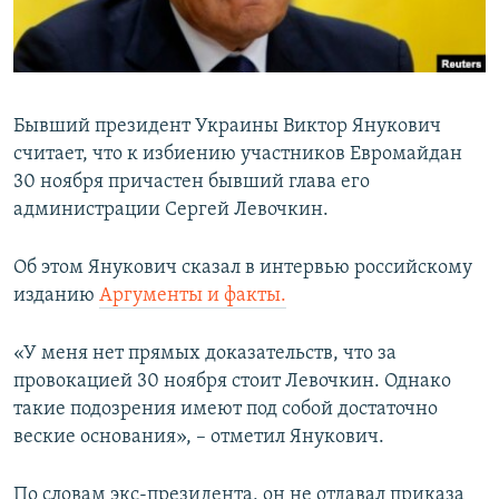
ПРИСОЕДИНЯЙТЕСЬ!
ПОБЕДИТЕЛЕЙ НЕ СУДЯТ?
КРЫМ.НЕПОКОРЕННЫЙ
ELIFBE
Бывший президент Украины Виктор Янукович
УКРАИНСКАЯ ПРОБЛЕМА КРЫМА
считает, что к избиению участников Евромайдан
Все сайты RFE/RL
30 ноября причастен бывший глава его
администрации Сергей Левочкин.
Об этом Янукович сказал в интервью российскому
изданию
Аргументы и факты.
«У меня нет прямых доказательств, что за
провокацией 30 ноября стоит Левочкин. Однако
такие подозрения имеют под собой достаточно
веские основания», – отметил Янукович.
По словам экс-президента, он не отдавал приказа