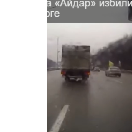
ПОБЕДИТЕЛЕЙ НЕ СУДЯТ?
КРЫМ.НЕПОКОРЕННЫЙ
ELIFBE
УКРАИНСКАЯ ПРОБЛЕМА КРЫМА