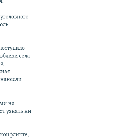
л.
 уголовного
поль
поступило
 вблизи села
я,
сная
 нанесли
ами не
ет узнать ни
.
 конфликте,