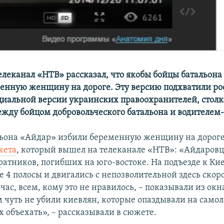
елеканал «НТВ» рассказал, что якобы бойцы батальон
енную женщину на дороге. Эту версию подхватили ро
иальной версии украинских правоохранителей, стол
жду бойцом добровольческого батальона и водителе
ьона «Айдар» избили беременную женщину на дороге»
жета
, который вышел на телеканале «НТВ»: «Айдаровц
ратников, погибших на юго-востоке. На подъезде к Ки
 4 полосы и двигались с непозволительной здесь скор
час, всем, кому это не нравилось, – показывали из ок
м чуть не убили киевлян, которые опаздывали на самол
х объехать», – рассказывали в сюжете.