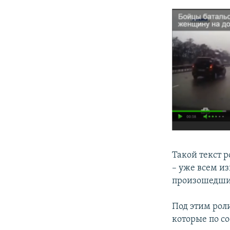
Такой текст 
– уже всем и
произошедший
Под этим рол
которые по с