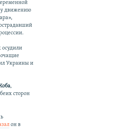
 беременной
ому движению
ара»,
пострадавший
роцессии.
k осудили
орочащие
ил Украины и
Коба
,
обеих сторон
нь
азал
он в