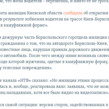
м, что жена водителя – беременна, и никто ее не трога
нта милиция Киевской области
сообщила
об открытии
в результате избиения водителя на трассе Киев-Борис
в камуфляжной форме».
 в дежурную часть Бориспольского горотдела милиции 
гражданина о том, что на автодороге Борисполь-Киев,
известные лица, нарушая правила дорожного движени
го автомобиль. После чего между ними возникла слове
 ходе которой мужчины, одетые в камуфляжную форму,
 телесные повреждения».
те канала «НТВ» сказано: «Но милиция этими процесс
ась и, вообще, реагировала вяло: заявляла, что не мож
лиц нападавших, хотя все было видно на видеозаписи»
тся самой ситуации: версии сторон, задействованных в