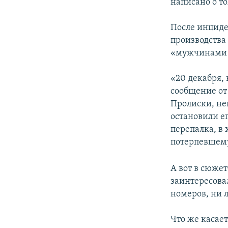
написано о то
После инциде
производства 
«мужчинами 
«20 декабря,
сообщение от 
Пролиски, не
остановили е
перепалка, в
потерпевшему
А вот в сюже
заинтересовал
номеров, ни 
Что же касае