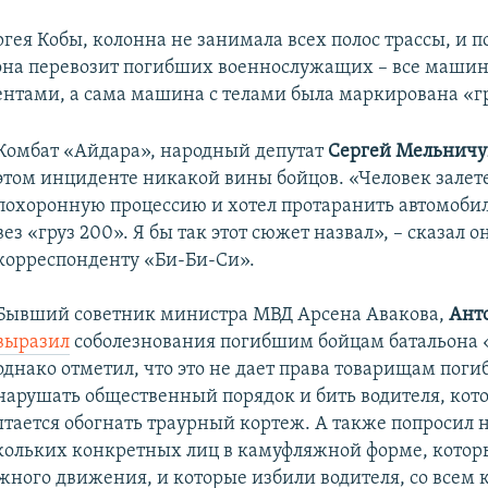
гея Кобы, колонна не занимала всех полос трассы, и п
 она перевозит погибших военнослужащих – все машин
нтами, а сама машина с телами была маркирована «гр
Комбат «Айдара», народный депутат
Сергей Мельничу
этом инциденте никакой вины бойцов. «Человек залете
похоронную процессию и хотел протаранить автомоби
вез «груз 200». Я бы так этот сюжет назвал», – сказал о
корреспонденту «Би-Би-Си».
Бывший советник министра МВД Арсена Авакова,
Анто
выразил
соболезнования погибшим бойцам батальона 
однако отметил, что это не дает права товарищам пог
нарушать общественный порядок и бить водителя, кот
ытается обогнать траурный кортеж. А также попросил 
кольких конкретных лиц в камуфляжной форме, кото
жного движения, и которые избили водителя, со всем