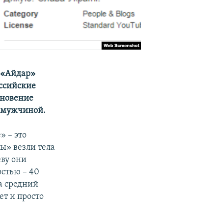
а «Айдар»
ссийские
кновение
м-мужчиной.
 – это
ы» везли тела
еву они
остью – 40
на средний
ет и просто