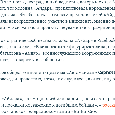
 В частности, пострадавший водитель, который ехал с
яет, что колонна «Айдара» препятствовала нормальн
е давала себя обогнать. По словам представителей «Айд
яли непосредственное участие в инциденте, именно 
рийную ситуацию и проявлял неуважение к траурной п
ой странице сообщества батальона «Айдар» в Faceboo
ия своих коллег. «В видеосюжете фигурируют лица, п
 батальона «Айдар», военнослужащего Вооруженных с
ца», – говорится в сообщении.
еров общественной инициативы «Автомайдан»
Сергей 
вождал процессию, в том, что случилось, видит вину 
«Айдара», на эмоциях избили парня..., но и сам паре
 и проявлял неуважение к погибшим бойцам», –
расск
 британской телерадиокомпании «Би-Би-Си».