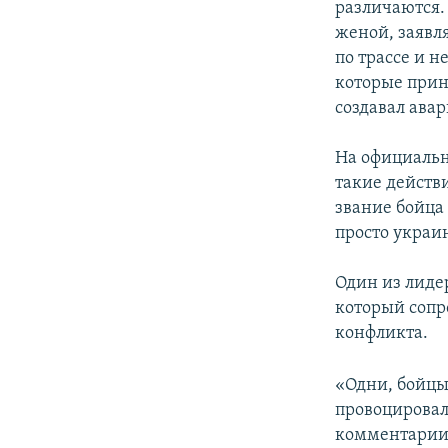
различаются.
женой, заявл
по трассе и н
которые прин
создавал ава
На официальн
такие действ
звание бойца
просто украин
Один из лид
который сопро
конфликта.
«Одни, бойцы 
провоцировал
комментарии