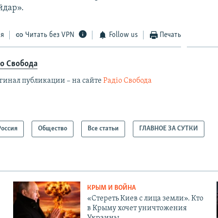
йдар».
ся
Читать без VPN
Follow us
Печать
іо Свобода
гинал публикации – на сайте
Радіо Свобода
Россия
Общество
Все статьи
ГЛАВНОЕ ЗА СУТКИ
КРЫМ И ВОЙНА
«Стереть Киев с лица земли». Кто
в Крыму хочет уничтожения