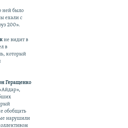
о ней было
ы ехали с
уз 200».
к
не видит в
л в
ль, который
н
н Геращенко
«Айдар»,
ибших
орый
не обобщать
рые нарушили
 коллективом