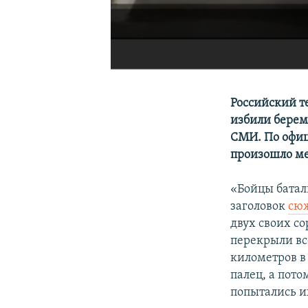
Российский т
избили берем
СМИ. По офиц
произошло ме
«Бойцы батал
заголовок
сю
двух своих со
перекрыли все
километров в 
палец, а пото
попытались и