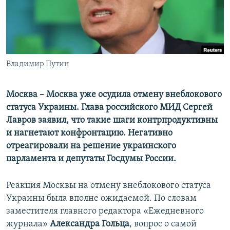
ПРИСОЕДИНЯЙТЕСЬ!
ПОБЕДИТЕЛЕЙ НЕ СУДЯТ?
КРЫМ.НЕПОКОРЕННЫЙ
ELIFBE
Владимир Путин
УКРАИНСКАЯ ПРОБЛЕМА КРЫМА
Все сайты RFE/RL
Москва – Москва уже осудила отмену внеблокового
статуса Украины. Глава российского МИД Сергей
Лавров заявил, что такие шаги контрпродуктивны
и нагнетают конфронтацию. Негативно
отреагировали на решение украинского
парламента и депутаты Госдумы России.
Реакция Москвы на отмену внеблокового статуса
Украины была вполне ожидаемой. По словам
заместителя главного редактора «Ежедневного
журнала»
Александра Гольца
, вопрос о самой