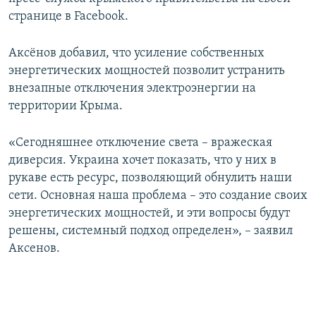
ПРИСОЕДИНЯЙТЕСЬ!
ПОБЕДИТЕЛЕЙ НЕ СУДЯТ?
странице в Facebook.
КРЫМ.НЕПОКОРЕННЫЙ
Аксёнов добавил, что усиление собственных
ELIFBE
энергетических мощностей позволит устранить
внезапные отключения электроэнергии на
УКРАИНСКАЯ ПРОБЛЕМА КРЫМА
территории Крыма.
Все сайты RFE/RL
«Сегодняшнее отключение света – вражеская
диверсия. Украина хочет показать, что у них в
рукаве есть ресурс, позволяющий обнулить наши
сети. Основная наша проблема – это создание своих
энергетических мощностей, и эти вопросы будут
решены, системный подход определен», – заявил
Аксенов.