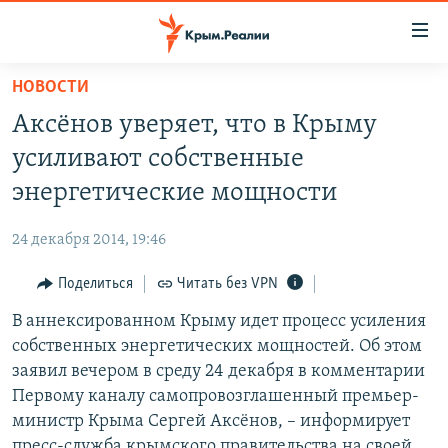
Доступность
ссылки
Вернуться
НОВОСТИ
к
НОВОСТИ
Аксёнов уверяет, что в Крыму
основному
СПЕЦПРОЕКТЫ
содержанию
усиливают собственные
ВОДА
Вернутся
ГРУЗ 200
энергетические мощности
к
ИСТОРИЯ
КАРТА ВОЕННЫХ ОБЪЕКТОВ КРЫМА
главной
24 декабря 2014, 19:46
ЕЩЕ
11 ЛЕТ ОККУПАЦИИ КРЫМА. 11 ИСТОРИЙ СОПРОТИВЛЕНИЯ
навигации
Вернутся
Поделиться
Читать без VPN
РАДІО СВОБОДА
ИНТЕРАКТИВ
к
В аннексированном Крыму идет процесс усиления
КАК ОБОЙТИ БЛОКИРОВКУ
ИНФОГРАФИКА
поиску
собственных энергетических мощностей. Об этом
ТЕЛЕПРОЕКТ КРЫМ.РЕАЛИИ
заявил вечером в среду 24 декабря в комментарии
Українською
Первому каналу самопровозглашенный премьер-
СОВЕТЫ ПРАВОЗАЩИТНИКОВ
Qırımtatar
министр Крыма Сергей Аксёнов, – информирует
ПРОПАВШИЕ БЕЗ ВЕСТИ
пресс-служба крымского правительства на своей