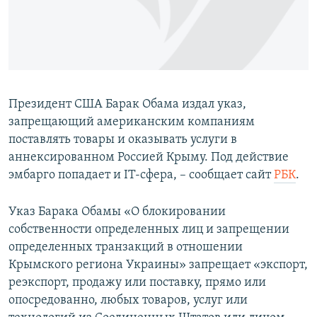
ПРИСОЕДИНЯЙТЕСЬ!
ПОБЕДИТЕЛЕЙ НЕ СУДЯТ?
КРЫМ.НЕПОКОРЕННЫЙ
ELIFBE
УКРАИНСКАЯ ПРОБЛЕМА КРЫМА
Президент США Барак Обама издал указ,
Все сайты RFE/RL
запрещающий американским компаниям
поставлять товары и оказывать услуги в
аннексированном Россией Крыму. Под действие
эмбарго попадает и IT-сфера, – сообщает сайт
РБК
.
Указ Барака Обамы «О блокировании
собственности определенных лиц и запрещении
определенных транзакций в отношении
Крымского региона Украины» запрещает «экспорт,
реэкспорт, продажу или поставку, прямо или
опосредованно, любых товаров, услуг или