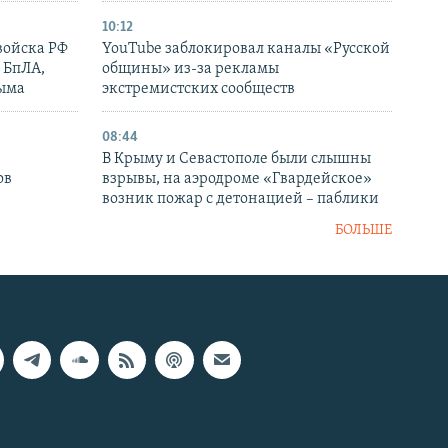
10:12
войска РФ
YouTube заблокировал каналы «Русской
 БпЛА,
общины» из-за рекламы
рыма
экстремистских сообществ
08:44
В Крыму и Севастополе были слышны
ов
взрывы, на аэродроме «Гвардейское»
возник пожар с детонацией – паблики
БОЛЬШЕ