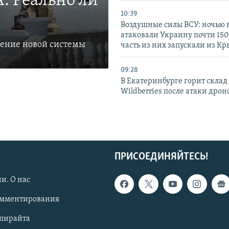
. Реально ли
10:39
Воздушные силы ВСУ: ночью 
атаковали Украину почти 150
ление новой системы
часть из них запускали из К
09:28
В Екатеринбурге горит склад
Wildberries после атаки дрон
ПРИСОЕДИНЯЙТЕСЬ!
и. О нас
омментирования
опирайта