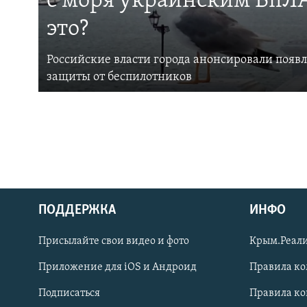
с моря украинским БпЛА
это?
Российские власти города анонсировали появ
защиты от беспилотников
ПОДДЕРЖКА
ИНФО
Українською
Присылайте свои видео и фото
Крым.Реали
Qırımtatar
Приложение для iOS и Андроид
Правила к
Подписаться
Правила к
ПРИСОЕДИНЯЙТЕСЬ!