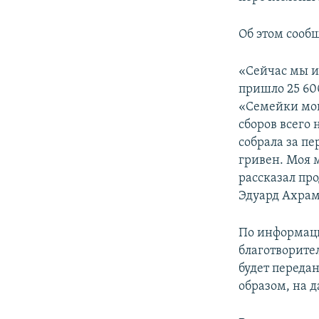
ПОБЕДИТЕЛЕЙ НЕ СУДЯТ?
КРЫМ.НЕПОКОРЕННЫЙ
Об этом сооб
ELIFBE
«Сейчас мы и
УКРАИНСКАЯ ПРОБЛЕМА КРЫМА
пришло 25 60
«Семейки мон
сборов всего 
собрала за п
гривен. Моя м
рассказал пр
Эдуард Ахрам
По информаци
благотворите
будет переда
образом, на 