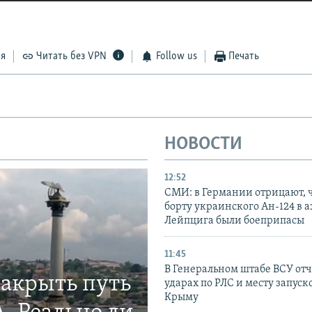
ся
Читать без VPN
Follow us
Печать
НОВОСТИ
12:52
СМИ: в Германии отрицают, ч
борту украинского Ан-124 в 
Лейпцига были боеприпасы
11:45
В Генеральном штабе ВСУ отч
закрыть путь
ударах по РЛС и месту запуск
Крыму