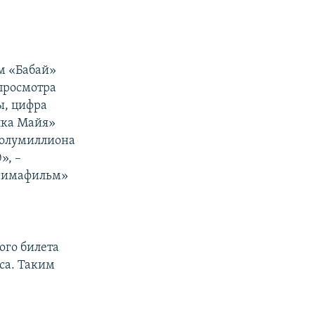
м «Бабай»
просмотра
ы, цифра
елка Майя»
 полумиллиона
», –
анимафильм»
ого билета
са. Таким