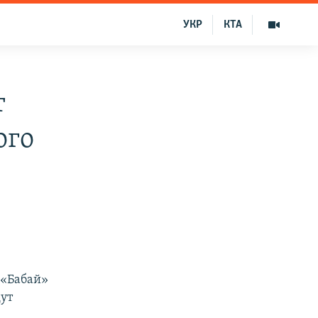
УКР
КТА
т
ого
 «Бабай»
дут