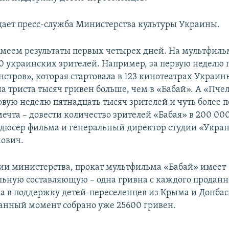
щает пресс-служба Министерства культуры Украины.
меем результаты первых четырех дней. На мультфиль
0 украинских зрителей. Например, за первую неделю 
стров», которая стартовала в 123 кинотеатрах Украин
на триста тысяч гривен больше, чем в «Бабай». А «Пч
ервую неделю пятнадцать тысяч зрителей и чуть более
ечта – довести количество зрителей «Бабая» в 200 000
одюсер фильма и генеральный директор студии «Укр
ович.
и министерства, прокат мультфильма «Бабай» имеет
льную составляющую – одна гривна с каждого проданн
на в поддержку детей-переселенцев из Крыма и Донбас
данный момент собрано уже 25600 гривен.