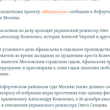
озащитному проекту
«Медиазона»
сообщили в Лефорт
е Москвы.
насьевым по делу проходят украинский режиссер Олег
лександр Кольченко, историк Алексей Чирний и други
 уголовного дела Афанасьева в отдельное производств
ователь во время заседания по продлению ареста Кольч
 вынесен Московским городским судом, Афанасьева 
ерроризме и приговорили к семи годам лишения свобо
ание.
 Лефортовском районном суде Москвы также должно со
 вопросу об избрании меры пресечения еще одному фи
, крымчанину Александру Кольченко, а 26 декабря ана
 в отношении украинского режиссера Олега Сенцова.