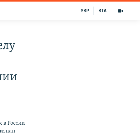
УКР
КТА
елу
нии
 в России
ризнан