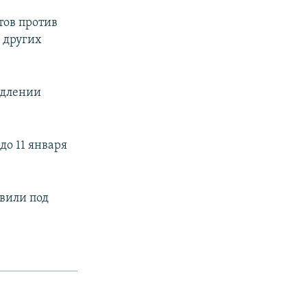
тов против
 других
одлении
до 11 января
вили под