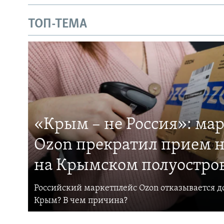
ТОП-ТЕМА
«Крым – не Россия»: ма
Ozon прекратил прием н
на Крымском полуостро
Российский маркетплейс Ozon отказывается до
Крым? В чем причина?