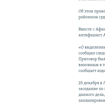
ПОБЕДИТЕЛЕЙ НЕ СУДЯТ?
КРЫМ.НЕПОКОРЕННЫЙ
Об этом прав
районном суд
ELIFBE
УКРАИНСКАЯ ПРОБЛЕМА КРЫМА
Вместе с Афа
антифашист А
«О выделении
сообщил след
Приговор был
виновным в т
сообщает изд
25 декабря в
заседание по
данного дела
запланирован