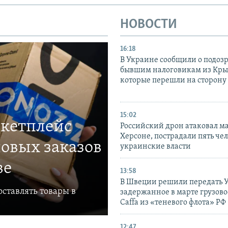
НОВОСТИ
16:18
В Украине сообщили о подоз
бывшим налоговикам из Кры
которые перешли на сторону
15:02
ркетплейс
Российский дрон атаковал м
Херсоне, пострадали пять чел
овых заказов
украинские власти
ве
13:58
В Швеции решили передать 
ставлять товары в
задержанное в марте грузово
Caffa из «теневого флота» РФ
12:47