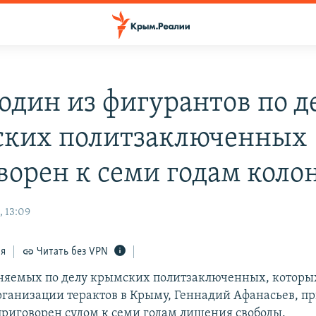
один из фигурантов по д
ких политзаключенных
ворен к семи годам коло
, 13:09
ся
Читать без VPN
няемых по делу крымских политзаключенных, которых
рганизации терактов в Крыму, Геннадий Афанасьев, п
риговорен судом к семи годам лишения свободы.