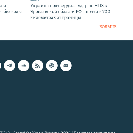
л и
Украина подтвердила удар по НПЗ в
я без воды
Ярославской области РФ – почти в 700
километрах от границы
БОЛЬШЕ