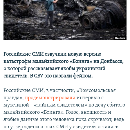
ПРИСОЕДИНЯЙТЕСЬ!
ПОБЕДИТЕЛЕЙ НЕ СУДЯТ?
КРЫМ.НЕПОКОРЕННЫЙ
ELIFBE
УКРАИНСКАЯ ПРОБЛЕМА КРЫМА
Все сайты RFE/RL
Российские СМИ озвучили новую версию
катастрофы малайзийского «Боинга» на Донбассе,
о которой рассказывает якобы украинский
свидетель. В СБУ это назвали фейком.
Российские СМИ, в частности, «Комсомольская
правда»,
продемонстрировали
интервью с
мужчиной – «тайным свидетелем» по делу сбитого
малайзийского «Боинга». Голос, внешность и
любые данные этого человека пока скрывают, ведь
по утверждению этих СМИ у свидетеля остались