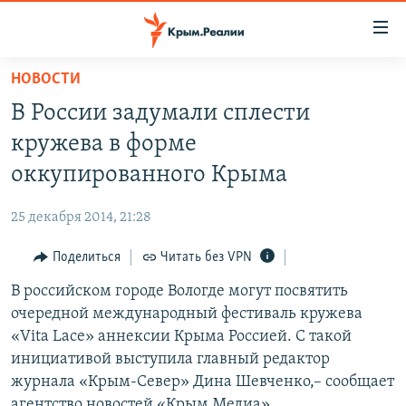
Доступность
ссылки
Вернуться
НОВОСТИ
к
НОВОСТИ
В России задумали сплести
основному
СПЕЦПРОЕКТЫ
содержанию
кружева в форме
ВОДА
Вернутся
ГРУЗ 200
оккупированного Крыма
к
ИСТОРИЯ
КАРТА ВОЕННЫХ ОБЪЕКТОВ КРЫМА
главной
25 декабря 2014, 21:28
ЕЩЕ
11 ЛЕТ ОККУПАЦИИ КРЫМА. 11 ИСТОРИЙ СОПРОТИВЛЕНИЯ
навигации
Вернутся
Поделиться
Читать без VPN
РАДІО СВОБОДА
ИНТЕРАКТИВ
к
В российском городе Вологде могут посвятить
КАК ОБОЙТИ БЛОКИРОВКУ
ИНФОГРАФИКА
поиску
очередной международный фестиваль кружева
ТЕЛЕПРОЕКТ КРЫМ.РЕАЛИИ
«Vita Lacе» аннексии Крыма Россией. С такой
Українською
инициативой выступила главный редактор
СОВЕТЫ ПРАВОЗАЩИТНИКОВ
Qırımtatar
журнала «Крым-Север» Дина Шевченко,– сообщает
ПРОПАВШИЕ БЕЗ ВЕСТИ
агентство новостей «Крым Медиа».