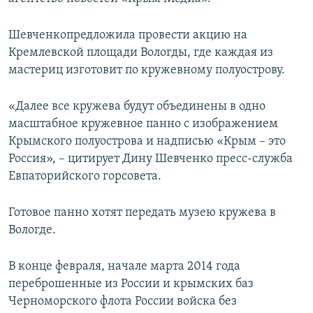
ПРИСОЕДИНЯЙТЕСЬ!
ПОБЕДИТЕЛЕЙ НЕ СУДЯТ?
Шевченкопредложила провести акцию на
КРЫМ.НЕПОКОРЕННЫЙ
Кремлевской площади Вологды, где каждая из
ELIFBE
мастериц изготовит по кружевному полуострову.
УКРАИНСКАЯ ПРОБЛЕМА КРЫМА
«Далее все кружева будут объединены в одно
Все сайты RFE/RL
масштабное кружевное панно с изображением
Крымского полуострова и надписью «Крым – это
Россия», – цитирует Дину Шевченко пресс-служба
Евпаторийского горсовета.
Готовое панно хотят передать музею кружева в
Вологде.
В конце февраля, начале марта 2014 года
переброшенные из России и крымских баз
Черноморского флота России войска без