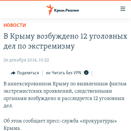
Доступность
ссылки
Вернуться
НОВОСТИ
к
НОВОСТИ
В Крыму возбуждено 12 уголовных
основному
СПЕЦПРОЕКТЫ
содержанию
дел по экстремизму
ВОДА
Вернутся
ГРУЗ 200
к
26 декабря 2014, 10:22
ИСТОРИЯ
КАРТА ВОЕННЫХ ОБЪЕКТОВ КРЫМА
главной
ЕЩЕ
Поделиться
Читать без VPN
11 ЛЕТ ОККУПАЦИИ КРЫМА. 11 ИСТОРИЙ СОПРОТИВЛЕНИЯ
навигации
Вернутся
РАДІО СВОБОДА
В аннексированном Крыму по выявленным фактам
ИНТЕРАКТИВ
к
экстремистских проявлений, следственными
КАК ОБОЙТИ БЛОКИРОВКУ
ИНФОГРАФИКА
поиску
органами возбуждено и расследуется 12 уголовных
ТЕЛЕПРОЕКТ КРЫМ.РЕАЛИИ
дел.
Українською
СОВЕТЫ ПРАВОЗАЩИТНИКОВ
Qırımtatar
Об этом сообщает пресс-служба «прокуратуры»
ПРОПАВШИЕ БЕЗ ВЕСТИ
Крыма.