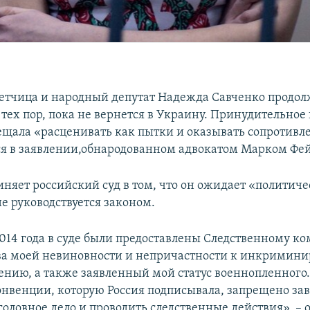
етчица и народный депутат Надежда Савченко продо
 тех пор, пока не вернется в Украину. Принудительно
ещала «расценивать как пытки и оказывать сопротивл
ся в заявлении,обнародованном адвокатом Марком Фе
иняет российский суд в том, что он ожидает «политиче
е руководствуется законом.
2014 года в суде были предоставлены Следственному ко
ва моей невиновности и непричастности к инкримин
ению, а также заявленный мой статус военнопленного.
нвенции, которую Россия подписывала, запрещено зав
головное дело и проводить следственные действия», – 