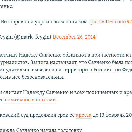
енко.
Викторовна и украинском написала.
pic.twitter.com/
eygin (@mark_feygin)
December 26, 2014
етчицу Надежу Савченко обвиняют в причастности к 
урналистов. Защита настаивает, что Савченко была п
инудительно вывезена на территорию Российской Феде
отив нее безосновательны.
считает Надежду Савчекно и всех похищенных и ар
ев
политзаключенными
.
сковский суд продолжил срок ее
ареста
до 13 февраля 20
адежда Савченко начала голодовку.