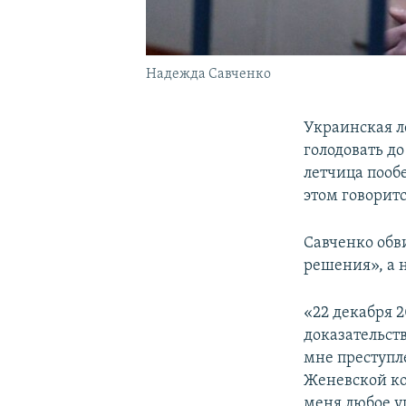
Надежда Савченко
Украинская л
голодовать до
летчица пооб
этом говорит
Савченко обв
решения», а н
«22 декабря 
доказательст
мне преступл
Женевской ко
меня любое у