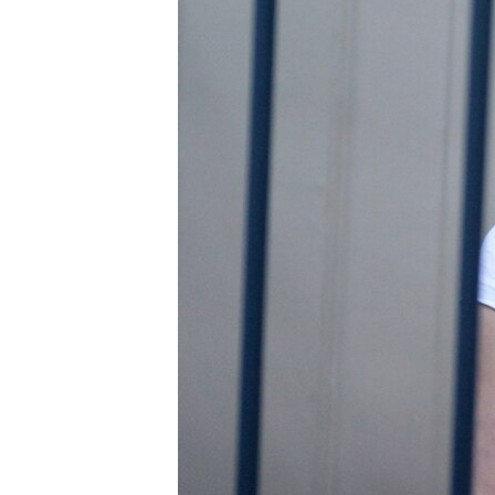
ПОБЕДИТЕЛЕЙ НЕ СУДЯТ?
КРЫМ.НЕПОКОРЕННЫЙ
ELIFBE
УКРАИНСКАЯ ПРОБЛЕМА КРЫМА