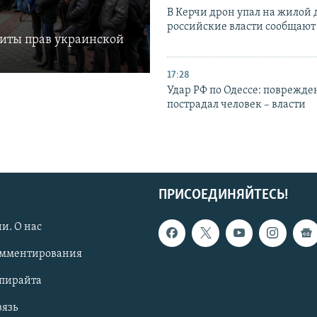
В Керчи дрон упал на жилой 
российские власти сообщают
щиты прав украинской
17:28
Удар РФ по Одессе: поврежде
пострадал человек – власти
ПРИСОЕДИНЯЙТЕСЬ!
и. О нас
омментирования
опирайта
вязь