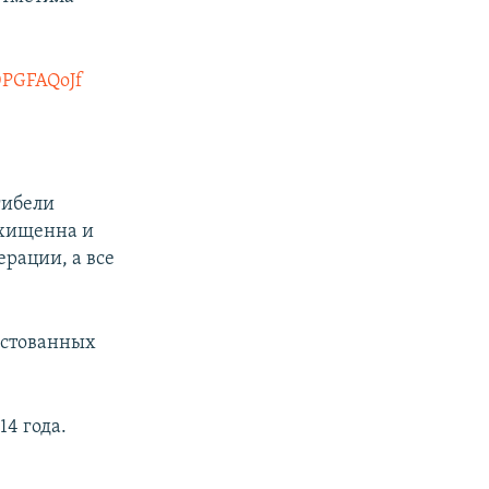
90PGFAQoJf
гибели
охищенна и
рации, а все
естованных
14 года.