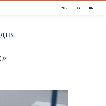
УКР
КТА
«дня
и»