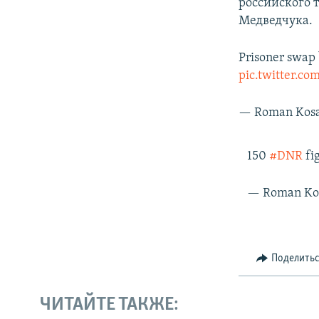
российского т
Медведчука.
Prisoner swa
pic.twitter.c
— Roman Kosa
150
#DNR
fi
— Roman Ko
Поделить
ЧИТАЙТЕ ТАКЖЕ: