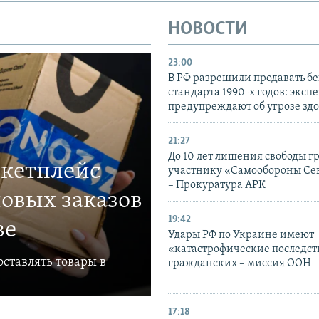
НОВОСТИ
23:00
В РФ разрешили продавать б
стандарта 1990-х годов: эксп
предупреждают об угрозе зд
21:27
До 10 лет лишения свободы г
ркетплейс
участнику «Самообороны Се
– Прокуратура АРК
овых заказов
19:42
ве
Удары РФ по Украине имеют
«катастрофические последст
ставлять товары в
гражданских – миссия ООН
17:18