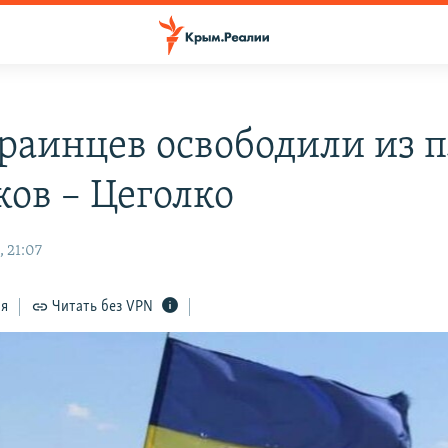
краинцев освободили из 
ков – Цеголко
 21:07
ся
Читать без VPN