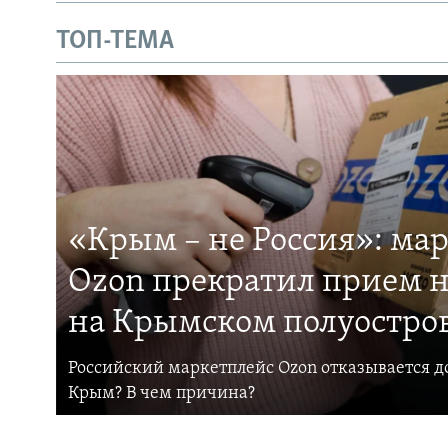
ТОП-ТЕМА
«Крым – не Россия»: ма
Ozon прекратил прием н
на Крымском полуостро
Российский маркетплейс Ozon отказывается до
Крым? В чем причина?