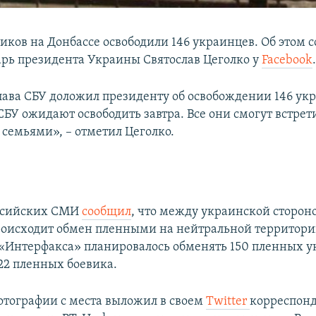
виков на Донбассе освободили 146 украинцев. Об этом 
арь президента Украины Святослав Цеголко у
Facebook
глава СБУ доложил президенту об освобождении 146 ук
СБУ ожидают освободить завтра. Все они смогут встрет
 семьями», – отметил Цеголко.
оссийских СМИ
сообщил
, что между украинской сторон
оисходит обмен пленными на нейтральной территори
Интерфакса» планировалось обменять 150 пленных 
22 пленных боевика.
фотографии с места выложил в своем
Twitter
корреспон