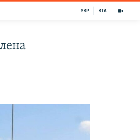
УКР
КТА
плена