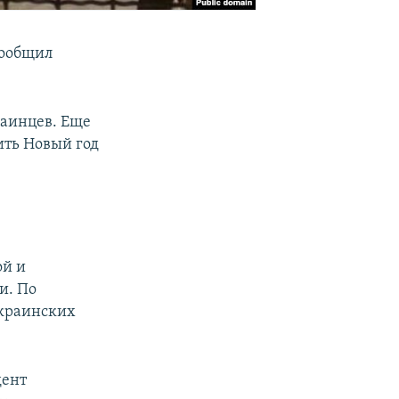
сообщил
.
раинцев. Еще
ить Новый год
ой и
и. По
украинских
дент