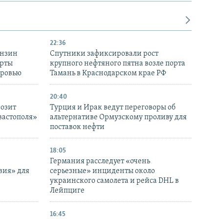
22:36
ензин
Спутники зафиксировали рост
ерты
крупного нефтяного пятна возле порта
оровью
Тамань в Краснодарском крае РФ
20:40
розит
Турция и Ирак ведут переговоры об
вастополя»
альтернативе Ормузскому проливу для
поставок нефти
18:05
Германия расследует «очень
вия» для
серьезные» инциденты около
украинского самолета и рейса DHL в
Лейпциге
16:45