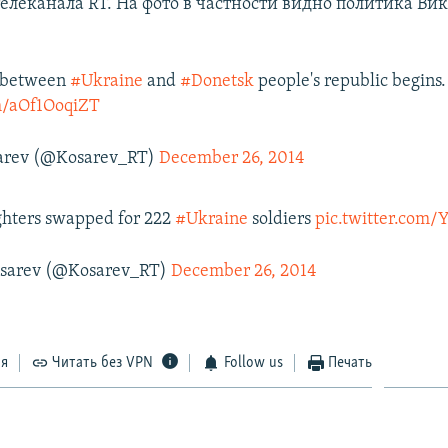
елеканала RT. На фото в частности видно политика Ви
p between
#Ukraine
and
#Donetsk
people's republic begins.
om/aOf1OoqiZT
rev (@Kosarev_RT)
December 26, 2014
ghters swapped for 222
#Ukraine
soldiers
pic.twitter.co
sarev (@Kosarev_RT)
December 26, 2014
ся
Читать без VPN
Follow us
Печать