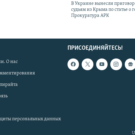
В Украине вынесли приговор
судьям из Крыма по статье о 
Прокуратура АРК
ПРИСОЕДИНЯЙТЕСЬ!
и. О нас
омментирования
опирайта
вязь
ащиты персональных данных
U