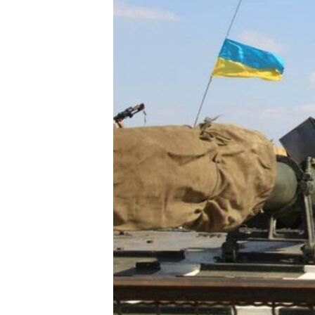
ПОБЕДИТЕЛЕЙ НЕ СУДЯТ?
КРЫМ.НЕПОКОРЕННЫЙ
ELIFBE
УКРАИНСКАЯ ПРОБЛЕМА КРЫМА