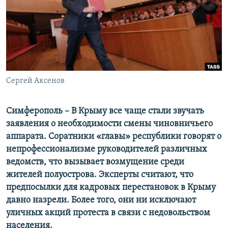
ПРИСОЕДИНЯЙТЕСЬ!
ПОБЕДИТЕЛЕЙ НЕ СУДЯТ?
КРЫМ.НЕПОКОРЕННЫЙ
ELIFBE
УКРАИНСКАЯ ПРОБЛЕМА КРЫМА
Все сайты RFE/RL
Сергей Аксенов
Симферополь – В Крыму все чаще стали звучать
заявления о необходимости смены чиновничьего
аппарата. Соратники «главы» республики говорят о
непрофессионализме руководителей различных
ведомств, что вызывает возмущение среди
жителей полуострова. Эксперты считают, что
предпосылки для кадровых перестановок в Крыму
давно назрели. Более того, они ни исключают
уличных акций протеста в связи с недовольством
населения.