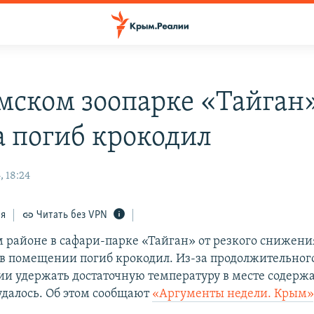
мском зоопарке «Тайган»
а погиб крокодил
, 18:24
ся
Читать без VPN
м районе в сафари-парке «Тайган» от резкого снижени
в помещении погиб крокодил. Из-за продолжительного
ии удержать достаточную температуру в месте содерж
удалось. Об этом сообщают
«Аргументы недели. Крым»