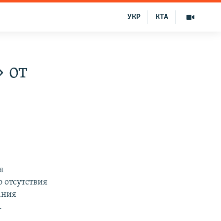
УКР
КТА
 от
я
 отсутствия
ания
.