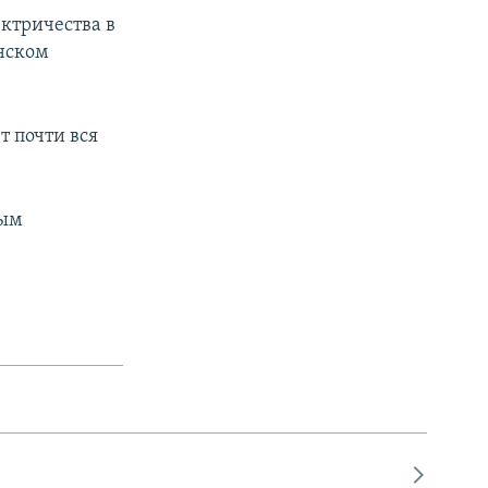
ектричества в
инском
т почти вся
ным