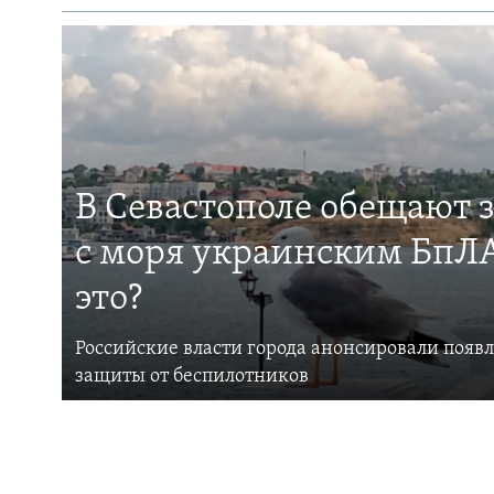
В Севастополе обещают 
с моря украинским БпЛА
это?
Российские власти города анонсировали появ
защиты от беспилотников