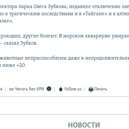
ректора парка Олега Зубкова, недавнее отключение эл
о к трагическим последствиям и в «Тайгане» и в ялт
азке».
крокодил, другие болеют. В морском аквариуме умирае
— сказал Зубков.
 животные неприспособлены даже к непродолжитель
 ниже +20.
ся
Читать без VPN
Follow us
Печать
НОВОСТИ