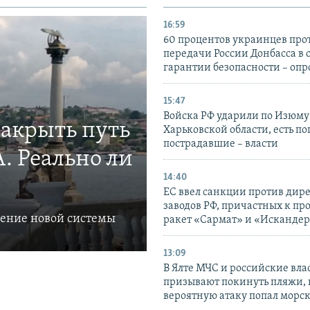
16:59
60 процентов украинцев про
передачи России Донбасса в 
гарантии безопасности – опр
15:47
Войска РФ ударили по Изюму
закрыть путь
Харьковской области, есть п
пострадавшие – власти
. Реально ли
14:40
ЕС ввел санкции против дир
заводов РФ, причастных к пр
ление новой системы
ракет «Сармат» и «Исканде
13:09
В Ялте МЧС и российские вла
призывают покинуть пляжи, 
вероятную атаку попал морс