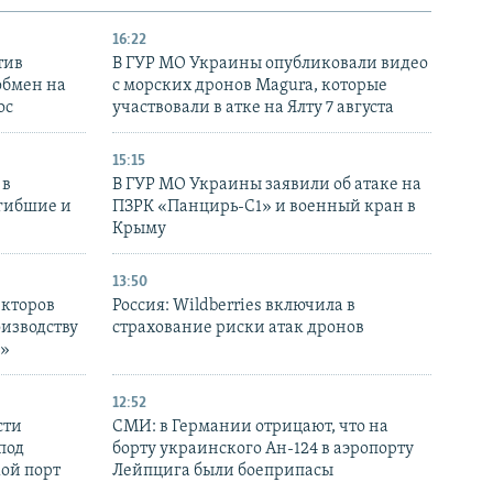
16:22
тив
В ГУР МО Украины опубликовали видео
обмен на
с морских дронов Magura, которые
ос
участвовали в атке на Ялту 7 августа
15:15
 в
В ГУР МО Украины заявили об атаке на
огибшие и
ПЗРК «Панцирь-С1» и военный кран в
Крыму
13:50
екторов
Россия: Wildberries включила в
оизводству
страхование риски атак дронов
р»
12:52
сти
СМИ: в Германии отрицают, что на
под
борту украинского Ан-124 в аэропорту
кой порт
Лейпцига были боеприпасы