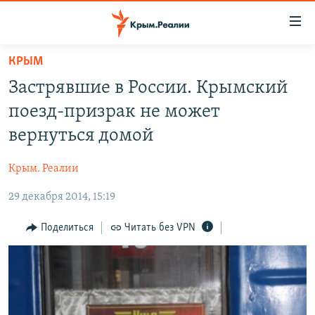
Доступность
ссылки
Вернуться
КРЫМ
к
НОВОСТИ
Застрявшие в России. Крымский
основному
СПЕЦПРОЕКТЫ
содержанию
поезд-призрак не может
ВОДА
Вернутся
ГРУЗ 200
вернуться домой
к
ИСТОРИЯ
КАРТА ВОЕННЫХ ОБЪЕКТОВ КРЫМА
главной
Крым. Реалии
ЕЩЕ
11 ЛЕТ ОККУПАЦИИ КРЫМА. 11 ИСТОРИЙ СОПРОТИВЛЕНИЯ
навигации
Вернутся
29 декабря 2014, 15:19
РАДІО СВОБОДА
ИНТЕРАКТИВ
к
КАК ОБОЙТИ БЛОКИРОВКУ
ИНФОГРАФИКА
Поделиться
Читать без VPN
поиску
ТЕЛЕПРОЕКТ КРЫМ.РЕАЛИИ
Українською
СОВЕТЫ ПРАВОЗАЩИТНИКОВ
Qırımtatar
ПРОПАВШИЕ БЕЗ ВЕСТИ