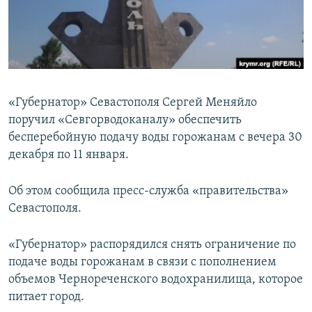
ПРИСОЕДИНЯЙТЕСЬ!
ПОБЕДИТЕЛЕЙ НЕ СУДЯТ?
КРЫМ.НЕПОКОРЕННЫЙ
ELIFBE
УКРАИНСКАЯ ПРОБЛЕМА КРЫМА
«Губернатор» Севастополя Сергей Меняйло
Все сайты RFE/RL
поручил «Севгорводоканалу» обеспечить
бесперебойную подачу воды горожанам с вечера 30
декабря по 11 января.
Об этом сообщила пресс-служба «правительства»
Севастополя.
«Губернатор» распорядился снять ограничение по
подаче воды горожанам в связи с пополнением
объемов Чернореченского водохранилища, которое
питает город.