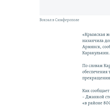
Вокзал в Симферополе
«Крымская же
назанчила до
Армянск, соо
Каракулькин.
По словам Ка
обеспечения 
прекращения 
Как сообщае
– Джанкой сто
«в районе 80