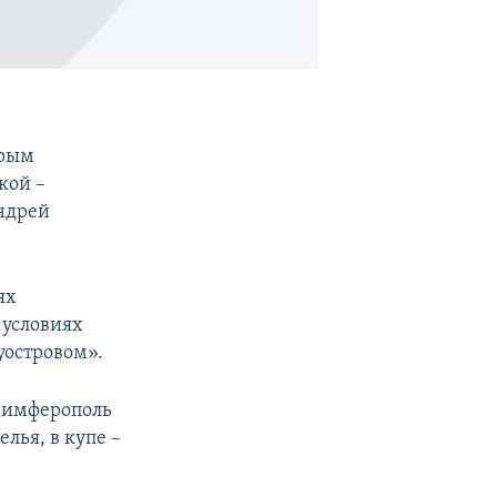
Крым
кой –
ндрей
ях
 условиях
уостровом».
 Симферополь
лья, в купе –