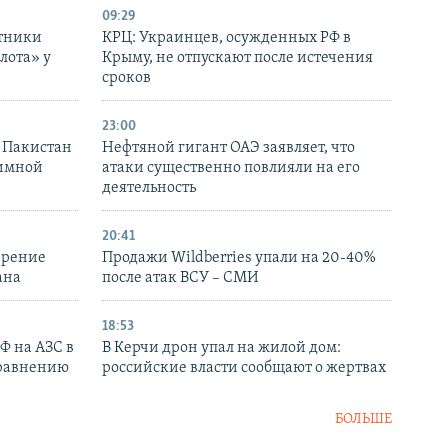
09:29
отники
КРЦ: Украинцев, осужденных РФ в
лота» у
Крыму, не отпускают после истечения
сроков
23:00
и Пакистан
Нефтяной гигант ОАЭ заявляет, что
аимной
атаки существенно повлияли на его
деятельность
20:41
ирение
Продажи Wildberries упали на 20-40%
ана
после атак ВСУ – СМИ
18:53
РФ на АЗС в
В Керчи дрон упал на жилой дом:
сравнению
российские власти сообщают о жертвах
БОЛЬШЕ