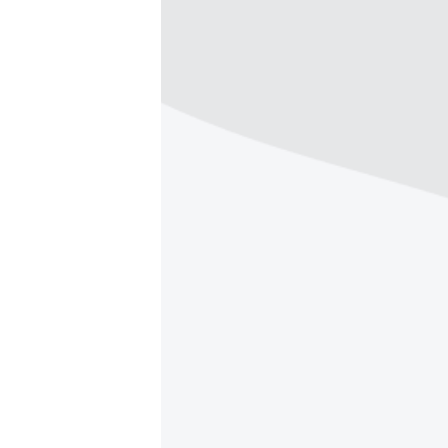
ПОБЕДИТЕЛЕЙ НЕ СУДЯТ?
КРЫМ.НЕПОКОРЕННЫЙ
ELIFBE
УКРАИНСКАЯ ПРОБЛЕМА КРЫМА