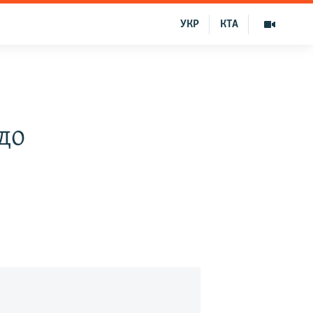
УКР
КТА
до