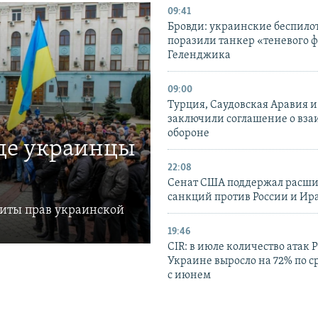
09:41
Бровди: украинские беспил
поразили танкер «теневого ф
Геленджика
09:00
Турция, Саудовская Аравия 
заключили соглашение о вз
обороне
где украинцы
22:08
Сенат США поддержал расш
санкций против России и Ир
щиты прав украинской
19:46
CIR: в июле количество атак 
Украине выросло на 72% по 
с июнем