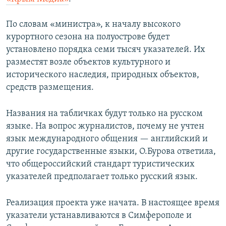
ПРИСОЕДИНЯЙТЕСЬ!
ПОБЕДИТЕЛЕЙ НЕ СУДЯТ?
По словам «министра», к началу высокого
КРЫМ.НЕПОКОРЕННЫЙ
курортного сезона на полуострове будет
ELIFBE
установлено порядка семи тысяч указателей. Их
разместят возле объектов культурного и
УКРАИНСКАЯ ПРОБЛЕМА КРЫМА
исторического наследия, природных объектов,
Все сайты RFE/RL
средств размещения.
Названия на табличках будут только на русском
языке. На вопрос журналистов, почему не учтен
язык международного общения — английский и
другие государственные языки, О.Бурова ответила,
что общероссийский стандарт туристических
указателей предполагает только русский язык.
Реализация проекта уже начата. В настоящее время
указатели устанавливаются в Симферополе и