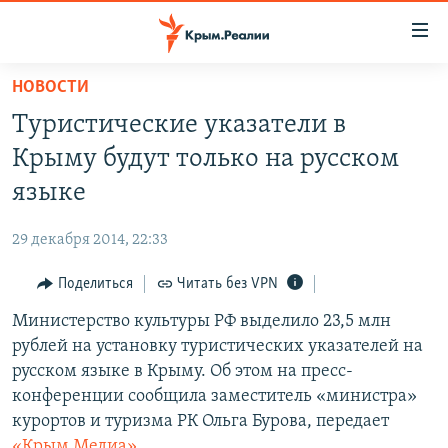
Доступность
ссылки
Вернуться
НОВОСТИ
к
НОВОСТИ
Туристические указатели в
основному
СПЕЦПРОЕКТЫ
содержанию
Крыму будут только на русском
ВОДА
Вернутся
ГРУЗ 200
языке
к
ИСТОРИЯ
КАРТА ВОЕННЫХ ОБЪЕКТОВ КРЫМА
главной
29 декабря 2014, 22:33
ЕЩЕ
11 ЛЕТ ОККУПАЦИИ КРЫМА. 11 ИСТОРИЙ СОПРОТИВЛЕНИЯ
навигации
Вернутся
Поделиться
Читать без VPN
РАДІО СВОБОДА
ИНТЕРАКТИВ
к
Министерство культуры РФ выделило 23,5 млн
КАК ОБОЙТИ БЛОКИРОВКУ
ИНФОГРАФИКА
поиску
рублей на установку туристических указателей на
ТЕЛЕПРОЕКТ КРЫМ.РЕАЛИИ
русском языке в Крыму. Об этом на пресс-
Українською
конференции сообщила заместитель «министра»
СОВЕТЫ ПРАВОЗАЩИТНИКОВ
Qırımtatar
курортов и туризма РК Ольга Бурова, передает
ПРОПАВШИЕ БЕЗ ВЕСТИ
«Крым Медиа»
.