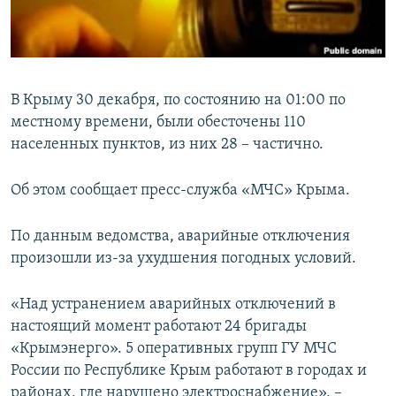
ПРИСОЕДИНЯЙТЕСЬ!
ПОБЕДИТЕЛЕЙ НЕ СУДЯТ?
КРЫМ.НЕПОКОРЕННЫЙ
ELIFBE
В Крыму 30 декабря, по состоянию на 01:00 по
УКРАИНСКАЯ ПРОБЛЕМА КРЫМА
местному времени, были обесточены 110
Все сайты RFE/RL
населенных пунктов, из них 28 – частично.
Об этом сообщает пресс-служба «МЧС» Крыма.
По данным ведомства, аварийные отключения
произошли из-за ухудшения погодных условий.
«Над устранением аварийных отключений в
настоящий момент работают 24 бригады
«Крымэнерго». 5 оперативных групп ГУ МЧС
России по Республике Крым работают в городах и
районах, где нарушено электроснабжение», –