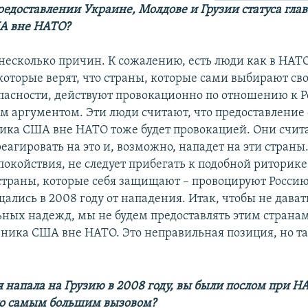
редоставлении Украине, Молдове и Грузии статуса гла
А вне НАТО?
несколько причин. К сожалению, есть люди как в НАТО
которые верят, что страны, которые сами выбирают сво
пасности, действуют провокационно по отношению к Р
тим аргументом. Эти люди считают, что предоставление
ника США вне НАТО тоже будет провокацией. Они счита
реагировать на это и, возможно, нападет на эти страны
покойствия, не следует прибегать к подобной риторике
 страны, которые себя защищают – провоцируют Росси
ались в 2008 году от нападения. Итак, чтобы не дават
ьных надежд, мы не будем предоставлять этим странам
зника США вне НАТО. Это неправильная позиция, но т
я напала на Грузию в 2008 году, вы были послом при НА
ало самым большим вызовом?