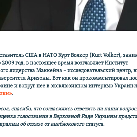
тавитель США в НАТО Курт Волкер (Kurt Volker), зан
о 2009 год, в настоящее время возглавляет Институт
го лидерства Маккейна – исследовательский центр, 
иверситета Аризоны. Вот как он прокомментировал по
раине и вокруг нее в эксклюзивном интервью Украинс
рики»
.
сол, спасибо, что согласились ответить на наши вопрос
оценка голосования в Верховной Раде Украины предст
раины об отказе от внеблокового статуса.