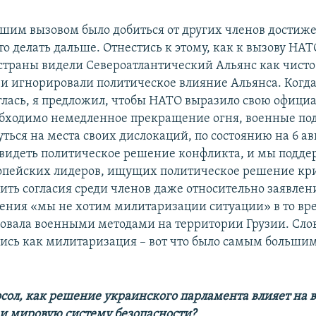
шим вызовом было добиться от других членов достиж
то делать дальше. Отнестись к этому, как к вызову НА
страны видели Североатлантический Альянс как чист
и игнорировали политическое влияние Альянса. Когда
глась, я предложил, чтобы НАТО выразило свою офици
бходимо немедленное прекращение огня, военные по
ься на места своих дислокаций, по состоянию на 6 авг
 видеть политическое решение конфликта, и мы подд
опейских лидеров, ищущих политическое решение кри
ить согласия среди членов даже относительно заявлен
ления «мы не хотим милитаризации ситуации» в то вре
вовала военными методами на территории Грузии. Сл
ись как милитаризация – вот что было самым больши
осол, как решение украинского парламента влияет на 
и мировую систему безопасности?