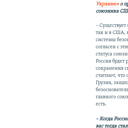
Украине»
о п
союзника СШ
– Существует 
так и в США, 
системы безо
согласен с э
статуса союз
Россия будет 
сохранения с
считают, что
Грузия, защищ
безосновател
главного сою
есть.
– Когда Росси
вас тогда ст