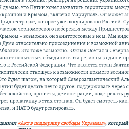
действия в Украине, реагируя на решение украинског
Я думаю, что Путин хочет захватить территорию межд
Украиной и Крымом, включая Мариуполь. Он может а
Приднестровье, которое уже оккупировано Россией. С
участок черноморского побережья между Приднестро
Крымом – возможно, он заинтересован в нем. Мы вид
в Думе относительно присоединения и возможной анн
Абхазии. Это тоже возможно. Южная Осетия и Северна
может попытаться объединить эти регионы в один и п
его к Российской Федерации. Что касается стран Балтии
скептически отношусь к возможности прямого военног
Это будет шагом, на который Североатлантический Ал
Путин будет делать нечто другое: поддерживать через 
 беспокойство, протесты, демонстрации, подстрекать р
рез пропаганду в этих странах. Он будет смотреть как
итва, и НАТО будут реагировать.
оценили
«Акт в поддержку свободы Украины»
, который