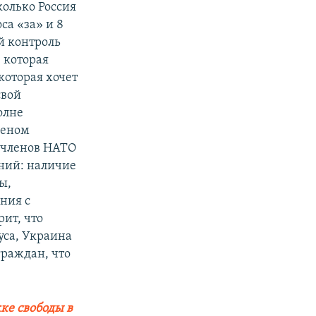
колько Россия
са «за» и 8
й контроль
 которая
которая хочет
свой
олне
членом
н-членов НАТО
аний: наличие
ы,
ния с
рит, что
уса, Украина
граждан, что
ке свободы в