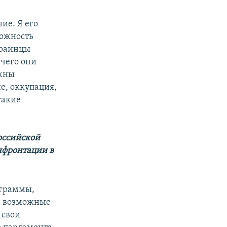
ие. Я его
можность
краинцы
 чего они
лжны
е, оккупация,
такие
оссийской
онфронтации в
еграммы,
ть возможные
 свои