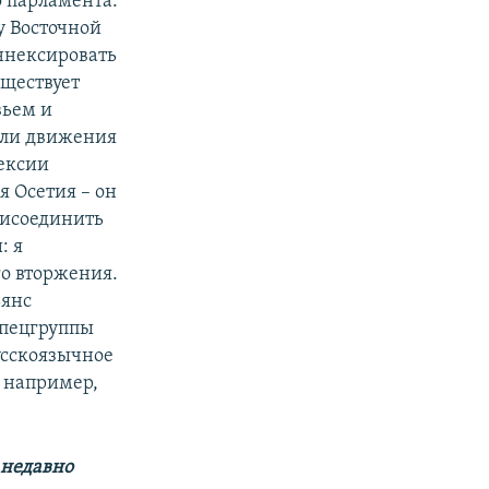
о парламента.
у Восточной
ннексировать
уществует
вьем и
ели движения
ексии
я Осетия – он
рисоединить
: я
о вторжения.
ьянс
спецгруппы
усскоязычное
, например,
 недавно