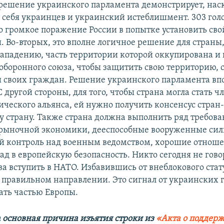
 решение украинского парламента демонстрирует, нас
 себя украинцев и украинский истеблишмент. 303 голо
то громкое поражение России в попытке установить сво
. Во-вторых, это вполне логичное решение для страны,
нападению, часть территории которой оккупирована и 
 оборонного союза, чтобы защитить свою территорию, 
и своих граждан. Решение украинского парламента вп
С другой стороны, для того, чтобы страна могла стать 
ического альянса, ей нужно получить консенсус стра
ту страну. Также страна должна выполнить ряд требов
рыночной экономики, дееспособные вооруженные сил
 контроль над военным ведомством, хорошие отноше
ад в европейскую безопасность. Никто сегодня не гово
ва вступить в НАТО. Избавившись от внеблокового стат
в правильном направлении. Это сигнал от украинских 
ать частью Европы.
а основная причина изъятия строки из
«Акта о поддерж