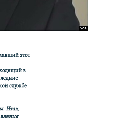
имавший этот
входящий в
следние
кой службе
ы. Итак,
авления