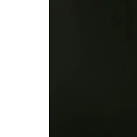
ПОБЕДИТЕЛЕЙ НЕ СУДЯТ?
КРЫМ.НЕПОКОРЕННЫЙ
ELIFBE
УКРАИНСКАЯ ПРОБЛЕМА КРЫМА