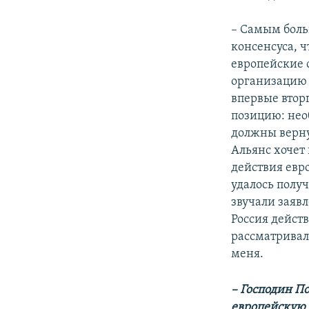
– Самым боль
консенсуса, ч
европейские 
организацию 
впервые втор
позицию: нео
должны вернут
Альянс хочет
действия евр
удалось получ
звучали заяв
Россия дейст
рассматривал
меня.
– Господин П
европейскую 