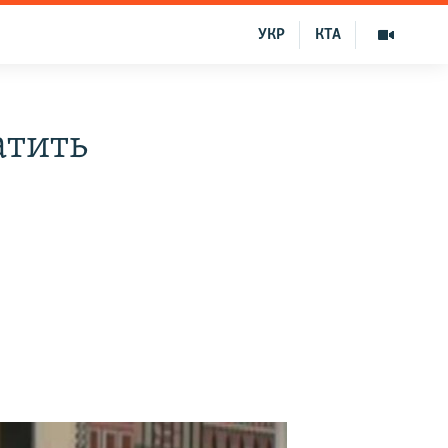
УКР
КТА
атить