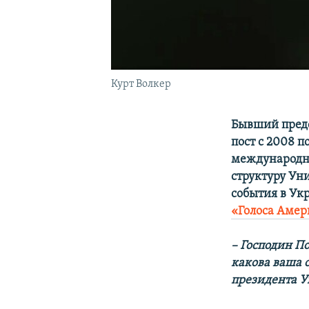
Курт Волкер
Бывший предс
пост с 2008 п
международно
структуру Ун
события в Ук
«Голоса Аме
– Господин По
какова ваша 
президента Ук