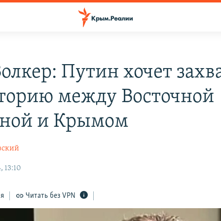
Волкер: Путин хочет захв
торию между Восточной
ной и Крымом
вский
, 13:10
ся
Читать без VPN