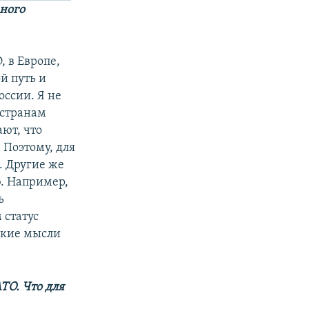
вного
, в Европе,
й путь и
оссии. Я не
 странам
ют, что
. Поэтому, для
. Другие же
ю. Например,
ь
 статус
акие мысли
ТО. Что для