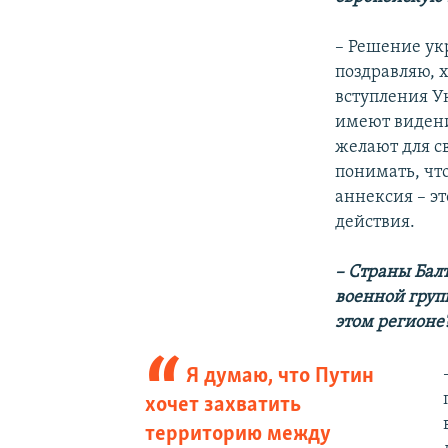
– Решение ук
поздравляю, 
вступления У
имеют видение
желают для с
понимать, что
аннексия – эт
действия.
– Страны Бал
военной групп
этом регионе
Я думаю, что Путин
хочет захватить
территорию между