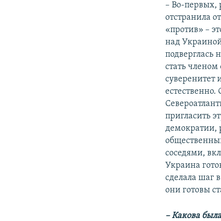
– Во-первых,
отстранила от
«против» – э
над Украиной
подверглась 
стать членом
суверенитет 
естественно. 
Североатлант
пригласить э
демократии, 
общественный
соседями, вкл
Украина гото
сделала шаг 
они готовы ст
– Какова был