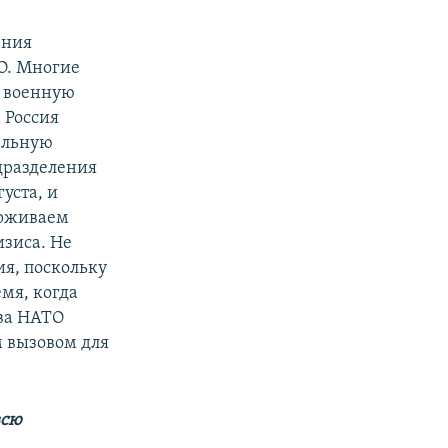
ения
ТО. Многие
о военную
 Россия
альную
дразделения
уста, и
ерживаем
зиса. Не
ия, поскольку
мя, когда
ова НАТО
м вызовом для
всю