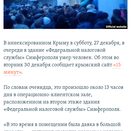
ПРИСОЕДИНЯЙТЕСЬ!
ПОБЕДИТЕЛЕЙ НЕ СУДЯТ?
КРЫМ.НЕПОКОРЕННЫЙ
ELIFBE
УКРАИНСКАЯ ПРОБЛЕМА КРЫМА
В аннексированном Крыму в субботу, 27 декабря, в
Все сайты RFE/RL
очереди в здание «Федеральной налоговой
службы» Симферополя умер человек. Об этом во
вторник 30 декабря сообщает крымский сайт
«15
минут»
.
По словам очевидца, это произошло около 13 часов
дня в операционно-клиентском зале,
расположенном на втором этаже здания
«Федеральной налоговой службы» Симферополя.
«В это время в помещении была давка в большой