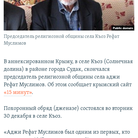
ПРИСОЕДИНЯЙТЕСЬ!
ПОБЕДИТЕЛЕЙ НЕ СУДЯТ?
КРЫМ.НЕПОКОРЕННЫЙ
ELIFBE
Председатель религиозной общины села Къоз Рефат
УКРАИНСКАЯ ПРОБЛЕМА КРЫМА
Муслимов
Все сайты RFE/RL
В аннексированном Крыму, в селе Къоз (Солнечная
долина) в районе города Судак, скончался
председатель религиозной общины села аджи
Рефат Муслимов. Об этом сообщает крымский сайт
«15 минут»
.
Похоронный обряд (дженазе) состоялся во вторник
30 декабря в селе Къоз.
«Аджи Рефат Муслимов был одним из первых, кто