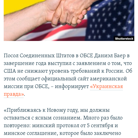
ПРИСОЕДИНЯЙТЕСЬ!
ПОБЕДИТЕЛЕЙ НЕ СУДЯТ?
КРЫМ.НЕПОКОРЕННЫЙ
ELIFBE
УКРАИНСКАЯ ПРОБЛЕМА КРЫМА
Все сайты RFE/RL
Посол Соединенных Штатов в ОБСЕ Даниэл Баер в
завершение года выступил с заявлением о том, что
США не снижают уровень требований к России. Об
этом сообщает официальный сайт американской
миссии при ОБСЕ, – информирует
«Украинская
правда»
.
«Приближаясь к Новому году, мы должны
оставаться с ясным сознанием. Много раз было
повторено: минский протокол от 5 сентября и
минское соглашение, которое было заключено