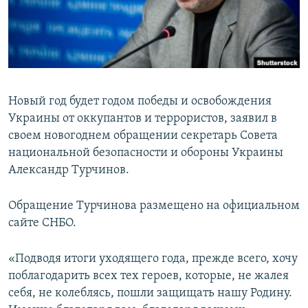
ПРИСОЕДИНЯЙТЕСЬ!
ПОБЕДИТЕЛЕЙ НЕ СУДЯТ?
КРЫМ.НЕПОКОРЕННЫЙ
ELIFBE
УКРАИНСКАЯ ПРОБЛЕМА КРЫМА
Новый год будет годом победы и освобождения
Все сайты RFE/RL
Украины от оккупантов и террористов, заявил в
своем новогоднем обращении секретарь Совета
национальной безопасности и обороны Украины
Александр Турчинов.
Обращение Турчинова размещено на официальном
сайте СНБО.
«Подводя итоги уходящего года, прежде всего, хочу
поблагодарить всех тех героев, которые, не жалея
себя, не колеблясь, пошли защищать нашу Родину.