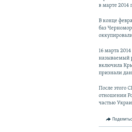
в марте 2014 
В конце февр
баз Черномор
оккупировали
16 марта 201
называемый р
включила Кры
признали дан
После этого 
отношении Ро
частью Укра
Поделить