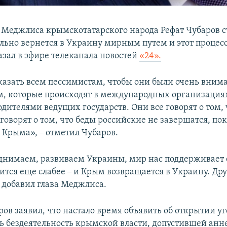
 Меджлиса крымскотатарского народа Рефат Чубаров сч
льно вернется в Украину мирным путем и этот процесс
азал в эфире телеканала новостей
«24».
сказать всем пессимистам, чтобы они были очень вни
м, которые происходят в международных организация
одителями ведущих государств. Они все говорят о том,
 говорят о том, что беды российские не завершатся, пок
с Крыма»,
–
отметил Чубаров.
днимаем, развиваем Украины, мир нас поддерживает 
вится еще слабее
–
и Крым возвращается в Украину. Дру
–
добавил глава Меджлиса.
ров заявил, что настало время объявить об открытии у
ть бездеятельность крымской власти, допустившей ан