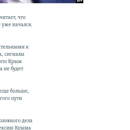
итает, что
 уже начался.
мательными к
х, сигналы
 что Крым
а не будет
еще больше,
гого пути
головного дела
нексию Крыма