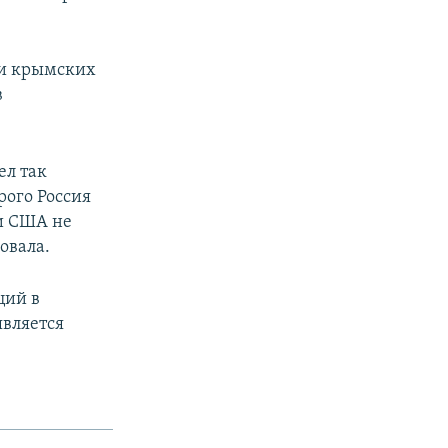
 и крымских
в
ел так
рого Россия
ни США не
овала.
ций в
является