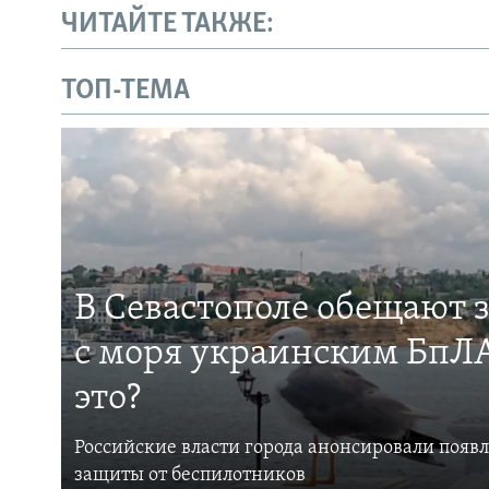
ЧИТАЙТЕ ТАКЖЕ:
ТОП-ТЕМА
В Севастополе обещают 
с моря украинским БпЛА
это?
Российские власти города анонсировали появ
защиты от беспилотников