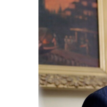
ПОБЕДИТЕЛЕЙ НЕ СУДЯТ?
КРЫМ.НЕПОКОРЕННЫЙ
ELIFBE
УКРАИНСКАЯ ПРОБЛЕМА КРЫМА