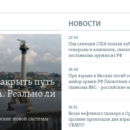
НОВОСТИ
22:54
Под санкции США попали ку
генералы и компании, связа
поставками оружия из РФ
18:44
При взрыве в Москве погиб г
закрыть путь
майор армии РФ Плохотнюк и
главкома ВКС – российские 
. Реально ли
16:55
Возле нефтяного танкера в 
ление новой системы
проливе произошли два взры
UKMTO