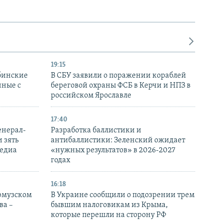
19:15
бинские
В СБУ заявили о поражении кораблей
нные с
береговой охраны ФСБ в Керчи и НПЗ в
российском Ярославле
17:40
енерал-
Разработка баллистики и
 зять
антибаллистики: Зеленский ожидает
медиа
«нужных результатов» в 2026-2027
годах
16:18
Ормузском
В Украине сообщили о подозрении трем
ва –
бывшим налоговикам из Крыма,
которые перешли на сторону РФ