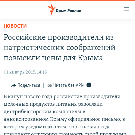
Доступность
ссылки
Вернуться
НОВОСТИ
к
НОВОСТИ
Российские производители из
основному
СПЕЦПРОЕКТЫ
содержанию
патриотических соображений
ВОДА
Вернутся
ГРУЗ 200
повысили цены для Крыма
к
ИСТОРИЯ
КАРТА ВОЕННЫХ ОБЪЕКТОВ КРЫМА
главной
01 января 2015, 14:18
ЕЩЕ
11 ЛЕТ ОККУПАЦИИ КРЫМА. 11 ИСТОРИЙ СОПРОТИВЛЕНИЯ
навигации
Вернутся
Поделиться
Читать без VPN
РАДІО СВОБОДА
ИНТЕРАКТИВ
к
В канун нового года российские производители
КАК ОБОЙТИ БЛОКИРОВКУ
ИНФОГРАФИКА
поиску
молочных продуктов питания разослали
ТЕЛЕПРОЕКТ КРЫМ.РЕАЛИИ
дистрибьюторским компаниям в
Українською
аннексированном Крыму официальное письмо, в
СОВЕТЫ ПРАВОЗАЩИТНИКОВ
Qırımtatar
котором уведомили о том, что с начала года
ПРОПАВШИЕ БЕЗ ВЕСТИ
повышают отпускную стоимость своей продукции.