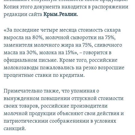
ПРИСОЕДИНЯЙТЕСЬ!
ПОБЕДИТЕЛЕЙ НЕ СУДЯТ?
Копия этого документа находится в распоряжении
редакции сайта
Крым.Реалии.
КРЫМ.НЕПОКОРЕННЫЙ
ELIFBE
«За последние четыре месяца стоимость сахара
выросла на 80%, молочной сыворотки на 75%,
УКРАИНСКАЯ ПРОБЛЕМА КРЫМА
заменителя молочного жира на 75%, сливочного
Все сайты RFE/RL
масла на 30%, молока на 15%»,
–
говорится в
официальном письме. Кроме того, российские
молокозаводы пожаловались на резко возросшие
процентные ставки по кредитам.
Примечательно также, что упоминая о
вынужденном повышении отпускной стоимости
своих товаров, российские производители
молочной продукции объясняют свои действия и
патриотическими соображениями в условиях
санкций.