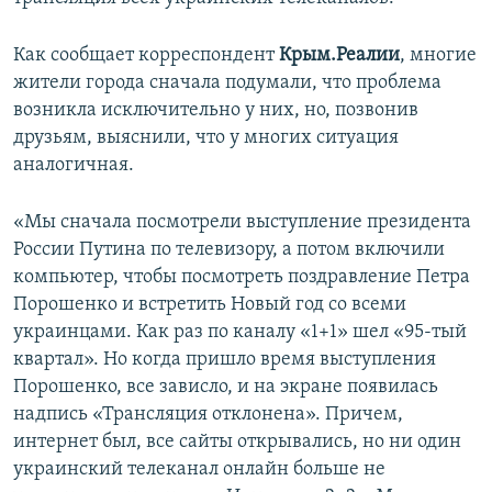
ПРИСОЕДИНЯЙТЕСЬ!
ПОБЕДИТЕЛЕЙ НЕ СУДЯТ?
Как сообщает корреспондент
Крым.Реалии
, многие
КРЫМ.НЕПОКОРЕННЫЙ
жители города сначала подумали, что проблема
ELIFBE
возникла исключительно у них, но, позвонив
друзьям, выяснили, что у многих ситуация
УКРАИНСКАЯ ПРОБЛЕМА КРЫМА
аналогичная.
Все сайты RFE/RL
«Мы сначала посмотрели выступление президента
России Путина по телевизору, а потом включили
компьютер, чтобы посмотреть поздравление Петра
Порошенко и встретить Новый год со всеми
украинцами. Как раз по каналу «1+1» шел «95-тый
квартал». Но когда пришло время выступления
Порошенко, все зависло, и на экране появилась
надпись «Трансляция отклонена». Причем,
интернет был, все сайты открывались, но ни один
украинский телеканал онлайн больше не