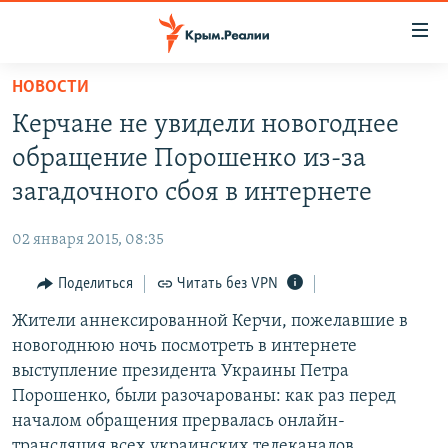
Доступность
ссылки
Вернуться
НОВОСТИ
к
НОВОСТИ
Керчане не увидели новогоднее
основному
СПЕЦПРОЕКТЫ
содержанию
обращение Порошенко из-за
ВОДА
Вернутся
ГРУЗ 200
загадочного сбоя в интернете
к
ИСТОРИЯ
КАРТА ВОЕННЫХ ОБЪЕКТОВ КРЫМА
главной
02 января 2015, 08:35
ЕЩЕ
11 ЛЕТ ОККУПАЦИИ КРЫМА. 11 ИСТОРИЙ СОПРОТИВЛЕНИЯ
навигации
Вернутся
Поделиться
Читать без VPN
РАДІО СВОБОДА
ИНТЕРАКТИВ
к
Жители аннексированной Керчи, пожелавшие в
КАК ОБОЙТИ БЛОКИРОВКУ
ИНФОГРАФИКА
поиску
новогоднюю ночь посмотреть в интернете
ТЕЛЕПРОЕКТ КРЫМ.РЕАЛИИ
выступление президента Украины Петра
Українською
Порошенко, были разочарованы: как раз перед
СОВЕТЫ ПРАВОЗАЩИТНИКОВ
Qırımtatar
началом обращения прервалась онлайн-
ПРОПАВШИЕ БЕЗ ВЕСТИ
трансляция всех украинских телеканалов.