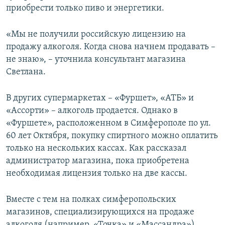
приобрести только пиво и энергетики.
ПРИСОЕДИНЯЙТЕСЬ!
ПОБЕДИТЕЛЕЙ НЕ СУДЯТ?
КРЫМ.НЕПОКОРЕННЫЙ
«Мы не получили российскую лицензию на
ELIFBE
продажу алкоголя. Когда снова начнем продавать –
не знаю», – уточнила консультант магазина
УКРАИНСКАЯ ПРОБЛЕМА КРЫМА
Светлана.
Все сайты RFE/RL
В других супермаркетах – «Фуршет», «АТБ» и
«Ассорти» – алкоголь продается. Однако в
«Фуршете», расположенном в Симферополе по ул.
60 лет Октября, покупку спиртного можно оплатить
только на нескольких кассах. Как рассказал
администратор магазина, пока приобретена
необходимая лицензия только на две кассы.
Вместе с тем на полках симферопольских
магазинов, специализирующихся на продаже
алкоголя (например, «Точка» и «Массандра»),