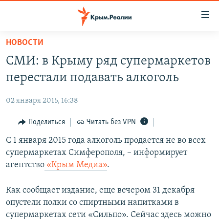
Доступность
ссылки
Вернуться
НОВОСТИ
к
НОВОСТИ
СМИ: в Крыму ряд супермаркетов
основному
СПЕЦПРОЕКТЫ
содержанию
перестали подавать алкоголь
ВОДА
Вернутся
ГРУЗ 200
к
02 января 2015, 16:38
ИСТОРИЯ
КАРТА ВОЕННЫХ ОБЪЕКТОВ КРЫМА
главной
ЕЩЕ
Поделиться
Читать без VPN
11 ЛЕТ ОККУПАЦИИ КРЫМА. 11 ИСТОРИЙ СОПРОТИВЛЕНИЯ
навигации
Вернутся
РАДІО СВОБОДА
С 1 января 2015 года алкоголь продается не во всех
ИНТЕРАКТИВ
к
супермаркетах Симферополя, – информирует
КАК ОБОЙТИ БЛОКИРОВКУ
ИНФОГРАФИКА
поиску
агентство
«Крым Медиа»
.
ТЕЛЕПРОЕКТ КРЫМ.РЕАЛИИ
Українською
Как сообщает издание, еще вечером 31 декабря
СОВЕТЫ ПРАВОЗАЩИТНИКОВ
Qırımtatar
опустели полки со спиртными напитками в
ПРОПАВШИЕ БЕЗ ВЕСТИ
супермаркетах сети «Сильпо». Сейчас здесь можно