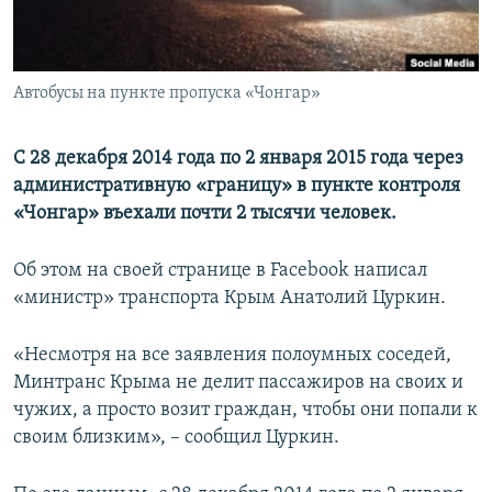
ПРИСОЕДИНЯЙТЕСЬ!
ПОБЕДИТЕЛЕЙ НЕ СУДЯТ?
КРЫМ.НЕПОКОРЕННЫЙ
Автобусы на пункте пропуска «Чонгар»
ELIFBE
УКРАИНСКАЯ ПРОБЛЕМА КРЫМА
С 28 декабря 2014 года по 2 января 2015 года через
Все сайты RFE/RL
административную «​границу»​ в пункте контроля
«Чонгар» въехали почти 2 тысячи человек.
Об этом на своей странице в Facebook написал
«министр» транспорта Крым Анатолий Цуркин.
«Несмотря на все заявления полоумных соседей,
Минтранс Крыма не делит пассажиров на своих и
чужих, а просто возит граждан, чтобы они попали к
своим близким», – сообщил Цуркин.