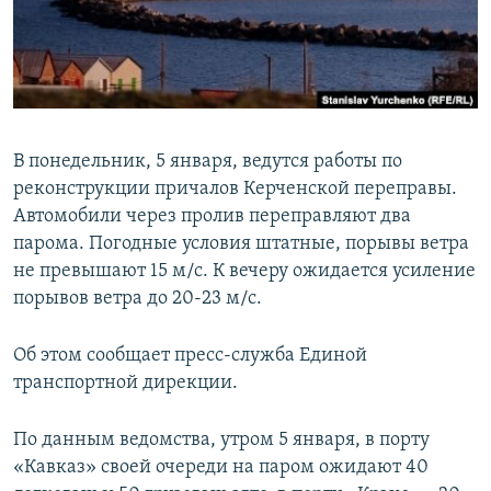
ПРИСОЕДИНЯЙТЕСЬ!
ПОБЕДИТЕЛЕЙ НЕ СУДЯТ?
КРЫМ.НЕПОКОРЕННЫЙ
ELIFBE
УКРАИНСКАЯ ПРОБЛЕМА КРЫМА
В понедельник, 5 января, ведутся работы по
Все сайты RFE/RL
реконструкции причалов Керченской переправы.
Автомобили через пролив переправляют два
парома. Погодные условия штатные, порывы ветра
не превышают 15 м/с. К вечеру ожидается усиление
порывов ветра до 20-23 м/с.
Об этом сообщает пресс-служба Единой
транспортной дирекции.
По данным ведомства, утром 5 января, в порту
«Кавказ» своей очереди на паром ожидают 40