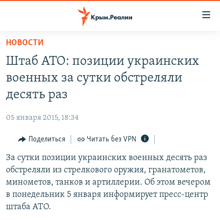
Доступность
ссылки
Вернуться
НОВОСТИ
к
НОВОСТИ
Штаб АТО: позиции украинских
основному
СПЕЦПРОЕКТЫ
содержанию
военных за сутки обстреляли
ВОДА
Вернутся
ГРУЗ 200
десять раз
к
ИСТОРИЯ
КАРТА ВОЕННЫХ ОБЪЕКТОВ КРЫМА
главной
05 января 2015, 18:34
ЕЩЕ
11 ЛЕТ ОККУПАЦИИ КРЫМА. 11 ИСТОРИЙ СОПРОТИВЛЕНИЯ
навигации
Вернутся
Поделиться
Читать без VPN
РАДІО СВОБОДА
ИНТЕРАКТИВ
к
За сутки позиции украинских военных десять раз
КАК ОБОЙТИ БЛОКИРОВКУ
ИНФОГРАФИКА
поиску
обстреляли из стрелкового оружия, гранатометов,
ТЕЛЕПРОЕКТ КРЫМ.РЕАЛИИ
минометов, танков и артиллерии. Об этом вечером
Українською
в понедельник 5 января информирует пресс-центр
СОВЕТЫ ПРАВОЗАЩИТНИКОВ
Qırımtatar
штаба АТО.
ПРОПАВШИЕ БЕЗ ВЕСТИ