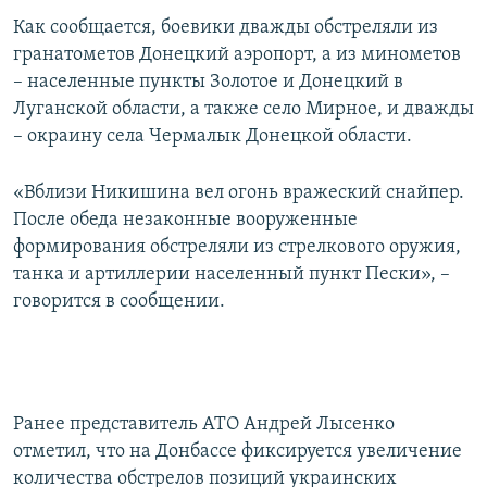
ПРИСОЕДИНЯЙТЕСЬ!
ПОБЕДИТЕЛЕЙ НЕ СУДЯТ?
Как сообщается, боевики дважды обстреляли из
гранатометов Донецкий аэропорт, а из минометов
КРЫМ.НЕПОКОРЕННЫЙ
– населенные пункты Золотое и Донецкий в
ELIFBE
Луганской области, а также село Мирное, и дважды
– окраину села Чермалык Донецкой области.
УКРАИНСКАЯ ПРОБЛЕМА КРЫМА
Все сайты RFE/RL
«Вблизи Никишина вел огонь вражеский снайпер.
После обеда незаконные вооруженные
формирования обстреляли из стрелкового оружия,
танка и артиллерии населенный пункт Пески», –
говорится в сообщении.
Ранее представитель АТО Андрей Лысенко
отметил, что на Донбассе фиксируется увеличение
количества обстрелов позиций украинских