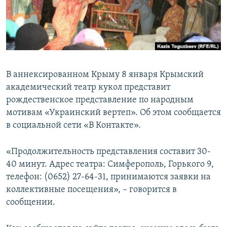
ПРИСОЕДИНЯЙТЕСЬ!
ПОБЕДИТЕЛЕЙ НЕ СУДЯТ?
КРЫМ.НЕПОКОРЕННЫЙ
ELIFBE
УКРАИНСКАЯ ПРОБЛЕМА КРЫМА
В аннексированном Крыму 8 января Крымский
Все сайты RFE/RL
академический театр кукол представит
рождественское представление по народным
мотивам «Украинский вертеп». Об этом сообщается
в социальной сети «В Контакте».
«Продолжительность представления составит 30-
40 минут. Адрес театра: Симферополь, Горького 9,
телефон: (0652) 27-64-31, принимаются заявки на
коллективные посещения», – говорится в
сообщении.