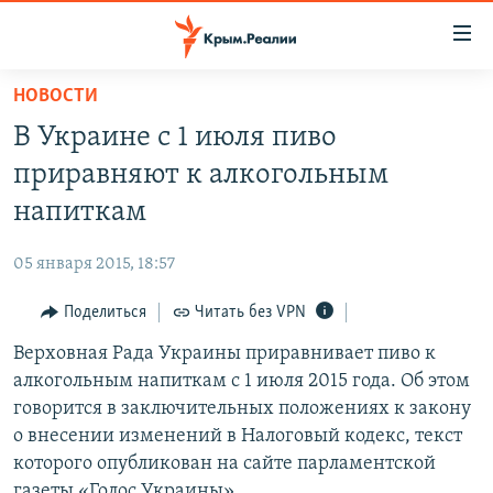
Доступность
ссылки
Вернуться
НОВОСТИ
к
НОВОСТИ
В Украине с 1 июля пиво
основному
СПЕЦПРОЕКТЫ
содержанию
приравняют к алкогольным
ВОДА
Вернутся
ГРУЗ 200
напиткам
к
ИСТОРИЯ
КАРТА ВОЕННЫХ ОБЪЕКТОВ КРЫМА
главной
05 января 2015, 18:57
ЕЩЕ
11 ЛЕТ ОККУПАЦИИ КРЫМА. 11 ИСТОРИЙ СОПРОТИВЛЕНИЯ
навигации
Вернутся
Поделиться
Читать без VPN
РАДІО СВОБОДА
ИНТЕРАКТИВ
к
Верховная Рада Украины приравнивает пиво к
КАК ОБОЙТИ БЛОКИРОВКУ
ИНФОГРАФИКА
поиску
алкогольным напиткам с 1 июля 2015 года. Об этом
ТЕЛЕПРОЕКТ КРЫМ.РЕАЛИИ
говорится в заключительных положениях к закону
Українською
о внесении изменений в Налоговый кодекс, текст
СОВЕТЫ ПРАВОЗАЩИТНИКОВ
Qırımtatar
которого опубликован на сайте парламентской
ПРОПАВШИЕ БЕЗ ВЕСТИ
газеты «Голос Украины».