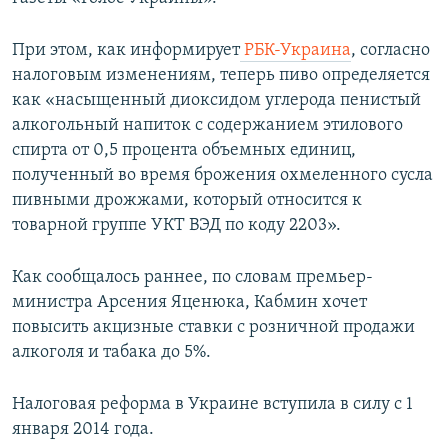
ПРИСОЕДИНЯЙТЕСЬ!
ПОБЕДИТЕЛЕЙ НЕ СУДЯТ?
При этом, как информирует
РБК-Украина
, согласно
КРЫМ.НЕПОКОРЕННЫЙ
налоговым изменениям, теперь пиво определяется
ELIFBE
как «насыщенный диоксидом углерода пенистый
алкогольный напиток с содержанием этилового
УКРАИНСКАЯ ПРОБЛЕМА КРЫМА
спирта от 0,5 процента объемных единиц,
Все сайты RFE/RL
полученный во время брожения охмеленного сусла
пивными дрожжами, который относится к
товарной группе УКТ ВЭД по коду 2203».
Как сообщалось раннее, по словам премьер-
министра Арсения Яценюка, Кабмин хочет
повысить акцизные ставки с розничной продажи
алкоголя и табака до 5%.
Налоговая реформа в Украине вступила в силу с 1
января 2014 года.