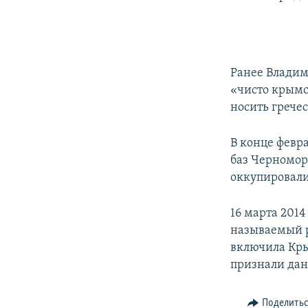
Ранее Владим
«чисто крымс
носить грече
В конце февр
баз Черномор
оккупировали
16 марта 201
называемый р
включила Кры
признали дан
Поделить