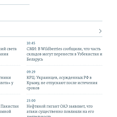
10:45
ний света
СМИ: В Wildberries сообщили, что часть
ания
складов могут перенести в Узбекистан и
Беларусь
09:29
отники
КРЦ: Украинцев, осужденных РФ в
лота» у
Крыму, не отпускают после истечения
сроков
23:00
и Пакистан
Нефтяной гигант ОАЭ заявляет, что
аимной
атаки существенно повлияли на его