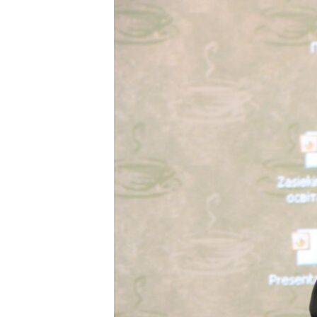
ПОБЕДИТЕЛЕЙ НЕ СУДЯТ?
КРЫМ.НЕПОКОРЕННЫЙ
ELIFBE
УКРАИНСКАЯ ПРОБЛЕМА КРЫМА