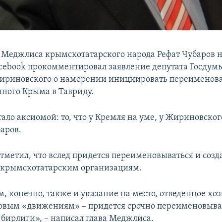
 Меджлиса крымскотатарского народа Рефат Чубаров н
acebook прокомментировал заявление депутата Госдум
ириновского о намерении инициировать переименов
ного Крыма в Тавриду.
ало аксиомой: то, что у Кремля на уме, у Жириновског
аров.
отметил, что вслед придется переименовываться и соз
 крымскотатарским организациям.
, конечно, также и указание на место, отведенное хо
овым «движениям» – придется срочно переименовыва
 бирлиги», – написал глава Меджлиса.