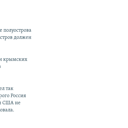
 полуострова
остров должен
 и крымских
в
ел так
рого Россия
ни США не
овала.