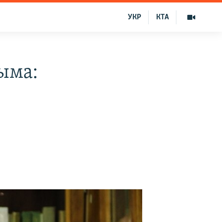
УКР
КТА
ыма: