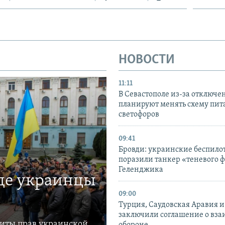
НОВОСТИ
11:11
В Севастополе из-за отключе
планируют менять схему пит
светофоров
09:41
Бровди: украинские беспил
поразили танкер «теневого ф
Геленджика
где украинцы
09:00
Турция, Саудовская Аравия 
заключили соглашение о вз
щиты прав украинской