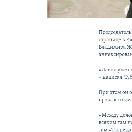
Председатель
странице в F
Владимира Ж
аннексирован
«Давно уже ст
– написал Чуб
При этом он 
провластным
«Между делом
всяким там н
там «Таврида