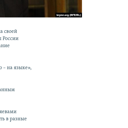
а своей
ы России
ание
о – на языке»,
данным
зяевами
ть в разные