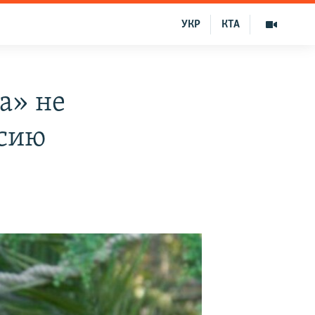
УКР
КТА
а» не
ссию