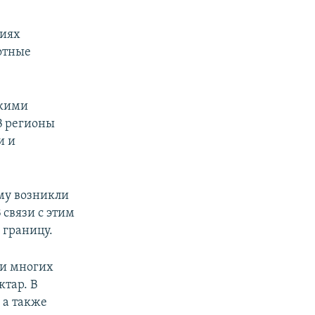
риях
вотные
скими
В регионы
и и
му возникли
связи с этим
 границу.
 и многих
тар. В
 а также