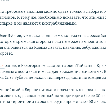
что требуемые анализы можно сдать только в лаборато
егионов. К тому же, необходимо доказать, что эти жи
оопарке и не являются контрабандными.
Олег Зубков, уже заключено семь контрактов с россий
которые крымская сторона пока не может выполнить. 
ы отправиться из Крыма львята, павлины, зебу, альпак
оровы.
сь
ранее, в Белогорском сафари-парке «Тайган» в Кры
облемы с поставками мяса для кормления животных. В 
ка Олег Зубков не исключил переезд части питомцев за
рупнейший в Европе питомник различных пород львов
 животных, расположенный на территории более 30 гек
т на территории парка свободно проживают 58 львов,