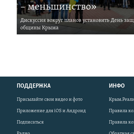
– меньшинство»
Дискуссия вокруг планов установить День за
общины Крыма
ПОДДЕРЖКА
ИНФО
Українською
Присылайте свои видео и фото
Крым.Реали
Qırımtatar
Приложение для iOS и Андроид
Правила к
Подписаться
Правила к
ПРИСОЕДИНЯЙТЕСЬ!
Радио
Обратная с