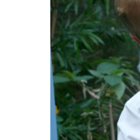
ПОБЕДИТЕЛЕЙ НЕ СУДЯТ?
КРЫМ.НЕПОКОРЕННЫЙ
ELIFBE
УКРАИНСКАЯ ПРОБЛЕМА КРЫМА