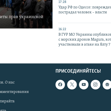
17:28
Удар РФ по Одессе: поврежде
пострадал человек – власти
щиты прав украинской
16:22
В ГУР МО Украины опублико
с морских дронов Magura, ко
участвовали в атаке на Ялту 7
ПРИСОЕДИНЯЙТЕСЬ!
и. О нас
омментирования
опирайта
вязь