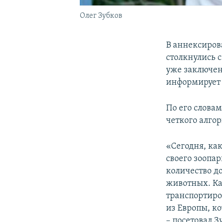
Олег Зубков
В аннексиров
столкнулись 
уже заключен
информирует
По его слова
четкого алго
«Сегодня, как
своего зоопа
количество д
животных. Ка
транспортиро
из Европы, к
– посетовал З