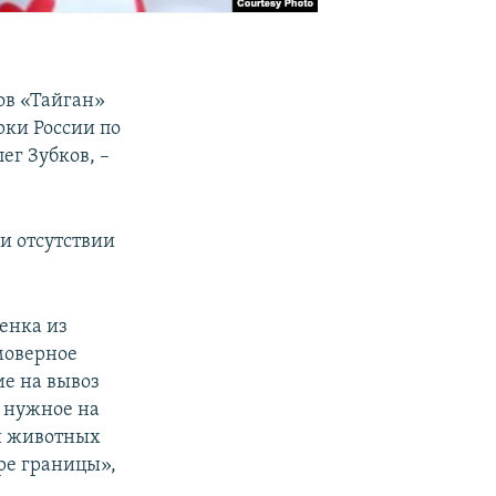
ов «Тайган»
рки России по
ег Зубков, –
и отсутствии
венка из
моверное
ие на вывоз
, нужное на
ти животных
ре границы»,