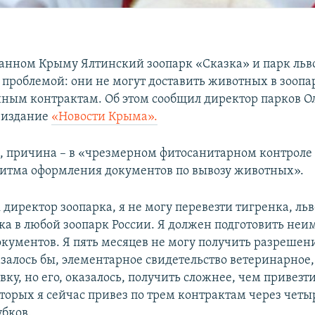
анном Крыму Ялтинский зоопарк «Сказка» и парк льв
с проблемой: они не могут доставить животных в зоопа
ным контрактам. Об этом сообщил директор парков Ол
 издание
«Новости Крыма».
м, причина – в «чрезмерном фитосанитарном контроле 
ритма оформления документов по вывозу животных».
 директор зоопарка, я не могу перевезти тигренка, ль
рка в любой зоопарк России. Я должен подготовить неи
окументов. Я пять месяцев не могу получить разрешен
залось бы, элементарное свидетельство ветеринарное
вку, но его, оказалось, получить сложнее, чем привез
оторых я сейчас привез по трем контрактам через четы
убков.