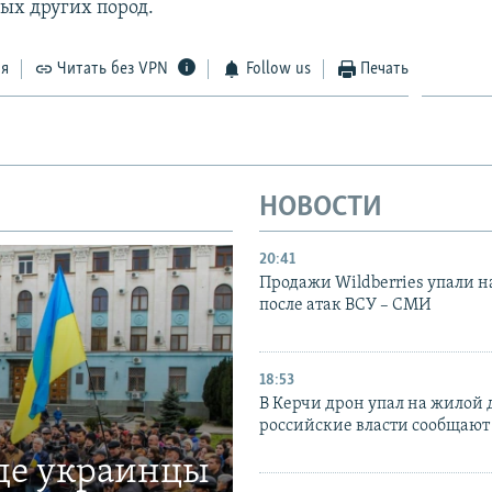
ых других пород.
ся
Читать без VPN
Follow us
Печать
НОВОСТИ
20:41
Продажи Wildberries упали н
после атак ВСУ – СМИ
18:53
В Керчи дрон упал на жилой 
российские власти сообщают
где украинцы