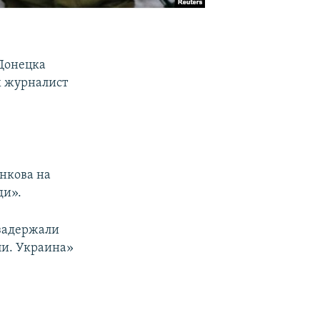
 Донецка
х журналист
нкова на
ди».
 задержали
ли. Украина»