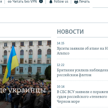
ся
Читать без VPN
Follow us
Печать
НОВОСТИ
14:15
Хуситы заявили об атаке на 
Aramco
12:22
Британия усилила наблюдени
российским флотом
10:14
где украинцы
В СБС ВСУ заявили о пораже
судов российского «теневого 
Черном море