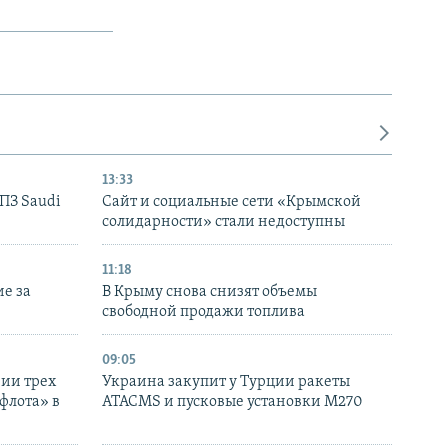
13:33
НПЗ Saudi
Сайт и социальные сети «Крымской
солидарности» стали недоступны
11:18
е за
В Крыму снова снизят объемы
свободной продажи топлива
09:05
нии трех
Украина закупит у Турции ракеты
флота» в
ATACMS и пусковые установки M270