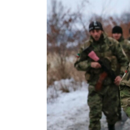
ПОБЕДИТЕЛЕЙ НЕ СУДЯТ?
КРЫМ.НЕПОКОРЕННЫЙ
ELIFBE
УКРАИНСКАЯ ПРОБЛЕМА КРЫМА