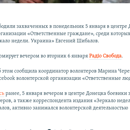
бодили захваченных в понедельник 5 января в центре
рганизации «Ответственные граждане», среди которы
кало недели. Украина» Евгений Шибалов.
рмирует вечером во вторник 6 января
Радіо Свобода
.
об этом сообщила координатор волонтеров Марина Чере
acebook волонтерской организации «Ответственные лю
сь
ранее, 5 января вечером в центре Донецка боевики
теров, а также корреспондента издания «Зеркало неде
лов, активно занимался волонтерской деятельностью