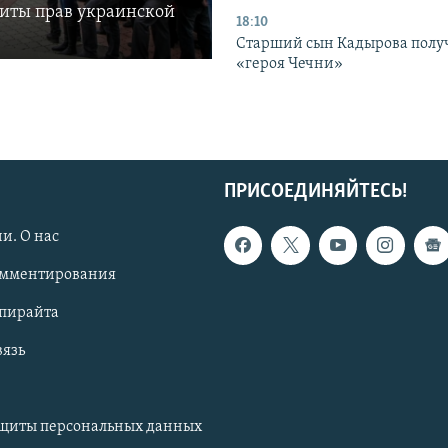
щиты прав украинской
18:10
Старший сын Кадырова полу
«героя Чечни»
ПРИСОЕДИНЯЙТЕСЬ!
и. О нас
омментирования
опирайта
вязь
ащиты персональных данных