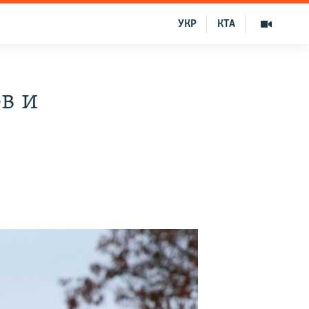
УКР
КТА
в и