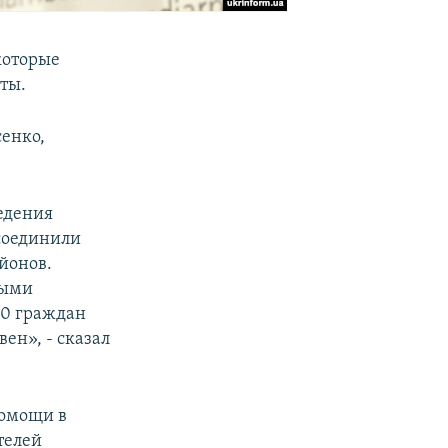
которые
ты.
сенко,
едения
соединили
йонов.
ными
00 граждан
ен», - сказал
помощи в
телей