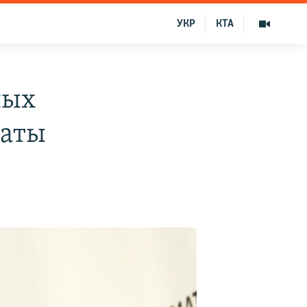
УКР
КТА
ных
латы