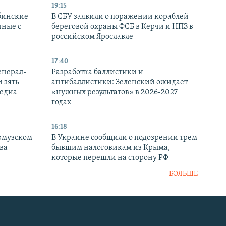
19:15
бинские
В СБУ заявили о поражении кораблей
нные с
береговой охраны ФСБ в Керчи и НПЗ в
российском Ярославле
17:40
енерал-
Разработка баллистики и
 зять
антибаллистики: Зеленский ожидает
медиа
«нужных результатов» в 2026-2027
годах
16:18
Ормузском
В Украине сообщили о подозрении трем
ва –
бывшим налоговикам из Крыма,
которые перешли на сторону РФ
БОЛЬШЕ