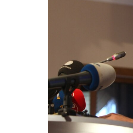
ПОБЕДИТЕЛЕЙ НЕ СУДЯТ?
КРЫМ.НЕПОКОРЕННЫЙ
ELIFBE
УКРАИНСКАЯ ПРОБЛЕМА КРЫМА