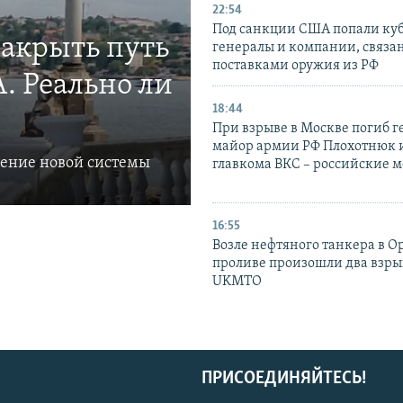
22:54
Под санкции США попали ку
закрыть путь
генералы и компании, связа
поставками оружия из РФ
. Реально ли
18:44
При взрыве в Москве погиб г
майор армии РФ Плохотнюк и
ление новой системы
главкома ВКС – российские 
16:55
Возле нефтяного танкера в 
проливе произошли два взры
UKMTO
ПРИСОЕДИНЯЙТЕСЬ!