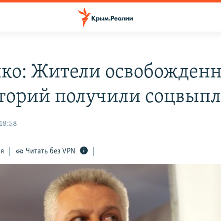
ко: Жители освобожден
торий получили соцвып
18:58
ся
Читать без VPN