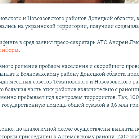
овского и Новоазовского районов Донецкой области, 
вались на украинской территории, получили соцвыпла
рифинге в сред заявил пресс-секретарь АТО Андрей Лы
информ
.
вного решения проблем населения и скорейшего пров
ыплат к Волновахскому району Донецкой области при
яда местных советов Темановского и Новоазовского ра
о большая часть этих районов включительно с район
менно пребывает под контролем террористов. Так, 10
 государственную помощь общей суммой в 3,6 млн грив
сенко, по аналогичной схеме осуществлены выплаты 
который присоединен к Артемовскому району: 1200 жи