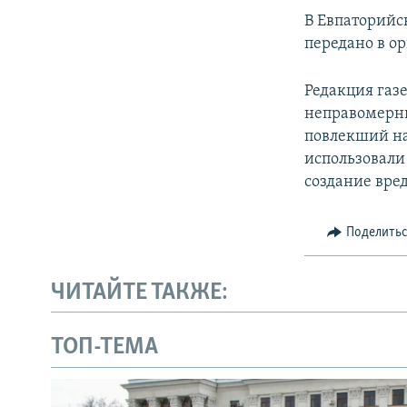
ПОБЕДИТЕЛЕЙ НЕ СУДЯТ?
В Евпаторийс
КРЫМ.НЕПОКОРЕННЫЙ
передано в о
ELIFBE
Редакция газ
УКРАИНСКАЯ ПРОБЛЕМА КРЫМА
неправомерн
повлекший на
использовали
создание вре
Поделить
ЧИТАЙТЕ ТАКЖЕ:
ТОП-ТЕМА