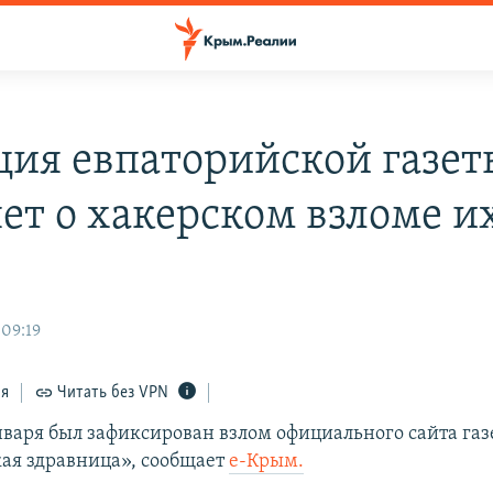
ция евпаторийской газет
яет о хакерском взломе и
 09:19
ся
Читать без VPN
января был зафиксирован взлом официального сайта га
ая здравница», сообщает
е-Крым.