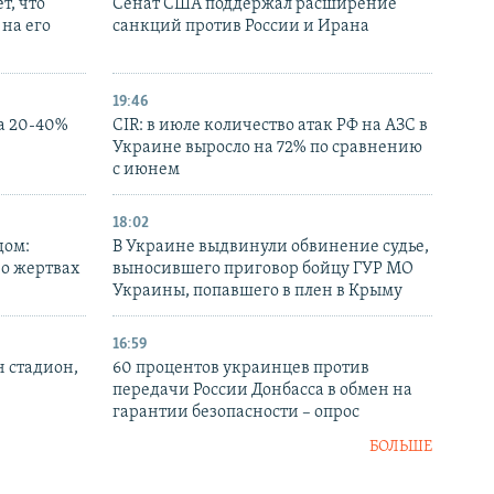
т, что
Сенат США поддержал расширение
на его
санкций против России и Ирана
19:46
а 20-40%
CIR: в июле количество атак РФ на АЗС в
Украине выросло на 72% по сравнению
с июнем
18:02
дом:
В Украине выдвинули обвинение судье,
 о жертвах
выносившего приговор бойцу ГУР МО
Украины, попавшего в плен в Крыму
16:59
н стадион,
60 процентов украинцев против
передачи России Донбасса в обмен на
гарантии безопасности – опрос
БОЛЬШЕ