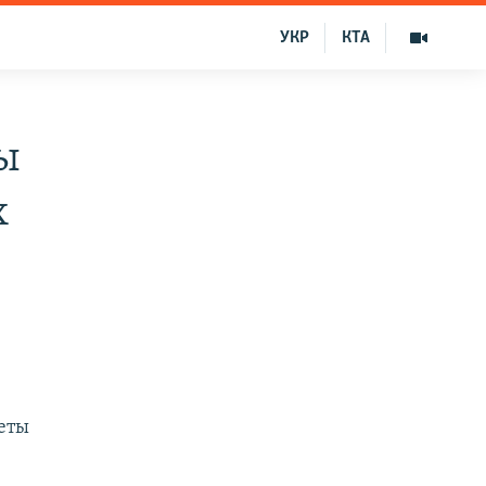
УКР
КТА
ы
х
зеты