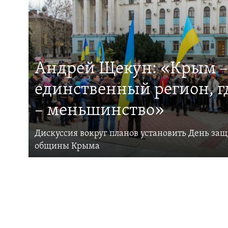
Андрей Щекун: «Крым –
единственный регион, 
– меньшинство»
Дискуссия вокруг планов установить День за
общины Крыма