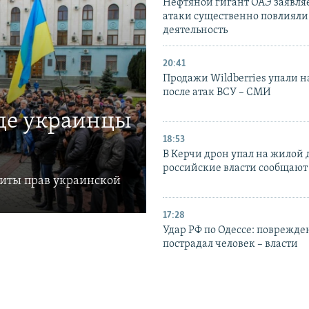
Нефтяной гигант ОАЭ заявляе
атаки существенно повлияли 
деятельность
20:41
Продажи Wildberries упали н
после атак ВСУ – СМИ
где украинцы
18:53
В Керчи дрон упал на жилой 
российские власти сообщают
щиты прав украинской
17:28
Удар РФ по Одессе: поврежде
пострадал человек – власти