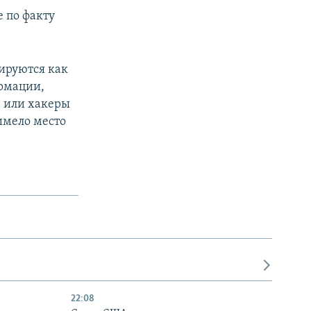
 по факту
ируются как
рмации,
р или хакеры
имело место
22:08