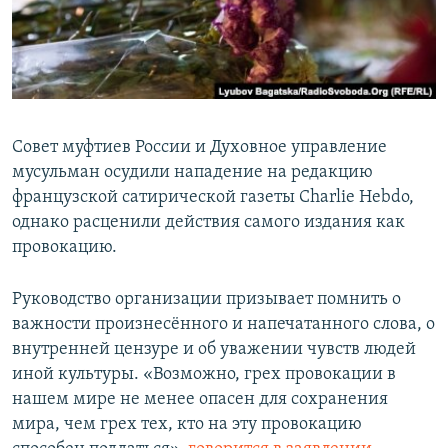
ПРИСОЕДИНЯЙТЕСЬ!
ПОБЕДИТЕЛЕЙ НЕ СУДЯТ?
КРЫМ.НЕПОКОРЕННЫЙ
ELIFBE
УКРАИНСКАЯ ПРОБЛЕМА КРЫМА
Совет муфтиев России и Духовное управление
Все сайты RFE/RL
мусульман осудили нападение на редакцию
французской сатирической газеты Charlie Hebdo,
однако расценили действия самого издания как
провокацию.
Руководство организации призывает помнить о
важности произнесённого и напечатанного слова, о
внутренней цензуре и об уважении чувств людей
иной культуры. «Возможно, грех провокации в
нашем мире не менее опасен для сохранения
мира, чем грех тех, кто на эту провокацию