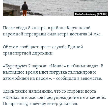
ПРИСОЕДИНЯЙТЕСЬ!
ПОБЕДИТЕЛЕЙ НЕ СУДЯТ?
КРЫМ.НЕПОКОРЕННЫЙ
ELIFBE
После обеда 8 января, в районе Керченской
УКРАИНСКАЯ ПРОБЛЕМА КРЫМА
паромной переправы сила ветра достигла 14 м/с.
Все сайты RFE/RL
Об этом сообщает пресс-служба Единой
транспортной дирекции.
«Курсируют 2 парома: «Ионас» и «Олимпиада». В
настоящее время идет погрузка пассажиров и
автомобилей на паром», – сообщили в ведомстве.
Здесь также напомнили, что со стороны порта
«Крым» штормовое предупреждение не отменено.
По прогнозу, к вечеру ветер усилится.