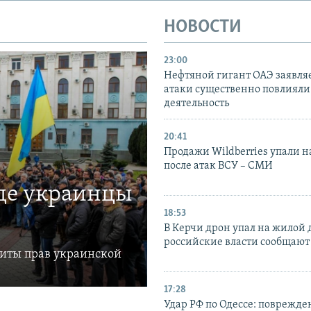
НОВОСТИ
23:00
Нефтяной гигант ОАЭ заявляе
атаки существенно повлияли 
деятельность
20:41
Продажи Wildberries упали н
после атак ВСУ – СМИ
где украинцы
18:53
В Керчи дрон упал на жилой 
российские власти сообщают
щиты прав украинской
17:28
Удар РФ по Одессе: поврежде