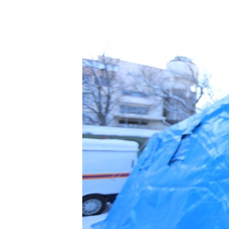
ПОБЕДИТЕЛЕЙ НЕ СУДЯТ?
КРЫМ.НЕПОКОРЕННЫЙ
ELIFBE
УКРАИНСКАЯ ПРОБЛЕМА КРЫМА