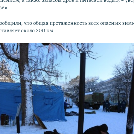
щением, а также запасом дров и питьевой воды», – уве
ве».
сообщили, что общая протяженность всех опасных зим
ставляет около 300 км.