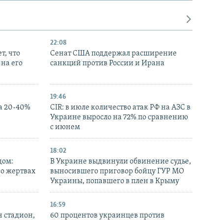
22:08
т, что
Сенат США поддержал расширение
на его
санкций против России и Ирана
19:46
а 20-40%
CIR: в июле количество атак РФ на АЗС в
Украине выросло на 72% по сравнению
с июнем
18:02
дом:
В Украине выдвинули обвинение судье,
 о жертвах
выносившего приговор бойцу ГУР МО
Украины, попавшего в плен в Крыму
16:59
н стадион,
60 процентов украинцев против