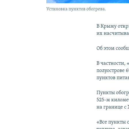
Установка пунктов обогрева.
В Крыму откр
их насчитывае
Об этом сооб
В частности,
полуострове 
пунктов пита
Пункты обогр
525-м киломе
на границе с
«Все пункты 