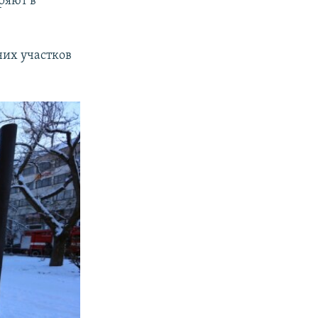
ряют в
них участков