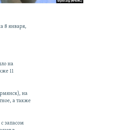
а 8 января,
ыло на
кже 11
рмянск), на
ное, а также
 с запасом