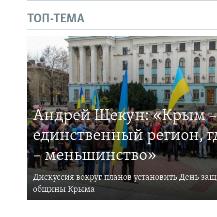
ТОП-ТЕМА
Андрей Щекун: «Крым –
единственный регион, 
– меньшинство»
Дискуссия вокруг планов установить День за
общины Крыма