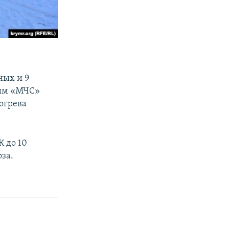
ных и 9
ным «МЧС»
огрева
К до 10
оза.